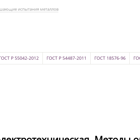
шающие испытания металлов
ГОСТ Р 55042-2012
ГОСТ Р 54487-2011
ГОСТ 18576-96
ГО
 электротехническая. Методы 