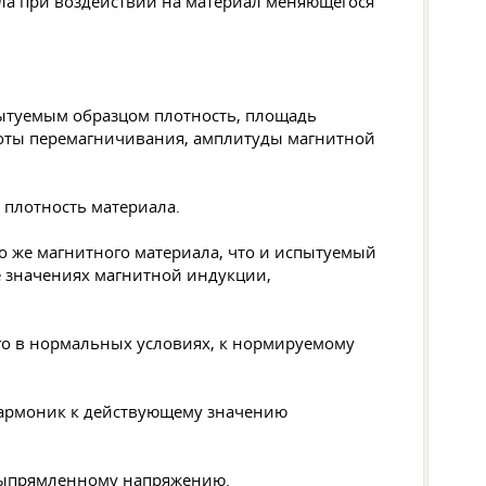
ла при воздействии на материал меняющегося
ытуемым образцом плотность, площадь
стоты перемагничивания, амплитуды магнитной
 плотность материала.
о же магнитного материала, что и испытуемый
е значениях магнитной индукции,
о в нормальных условиях, к нормируемому
гармоник к действующему значению
выпрямленному напряжению.