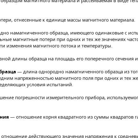
образцом магнитного материала и рассеиваемая в виде теп
тери, отнесенные к единице массы магнитного материала.
дно намагниченного образца, имеющего одинаковые с исп
льные магнитные потери при одних и тех же значениях ча
и изменения магнитного потока и температуры.
ной длины образца на площадь его поперечного сечения и
бразца
— длина однородно намагниченного образца из тог
едним напряженностью магнитного поля при одних и тех ж
ределяющих условия испытаний.
ение погрешности измерительного прибора, используемог
ения
— отношение корня квадратного из суммы квадратов 
отношение действующего значения напряжения к средне