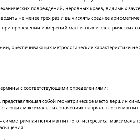
еханических повреждений, неровных краев, видимых заусе
водить не менее трех раз и вычислять среднее арифметиче
х при проведении измерений магнитных и электрических св
ений, обеспечивающих метрологические характеристики не
термины с соответствующими определениями:
 представляющая собой геометрическое место вершин симм
растающих максимальных значениях напряженности магнитн
 симметричная петля магнитного гистерезиса, максимальн
насыщения.