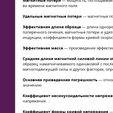
Магнитные потери
— мощность, поглощаемая 
во времени магнитного поля.
Удельные магнитные потери
— магнитные по
Эффективная длина образца
— длина одноро
поперечного сечения, магнитные потери и уде
индукции, коэффициента формы кривой скорост
Эффективная масса
— произведение эффектив
Средняя длина магнитной силовой линии о
образец, намагничиваемого одинаковой с посл
магнитодвижущей силы и других факторах, оп
Основная приведенная погрешность
— отнош
значению.
Коэффициент несинусоидальности напряж
напряжения.
Коэффициент формы кривой напряжения
— 