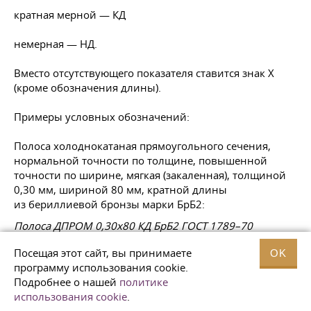
кратная мерной — КД
немерная — НД.
Вместо отсутствующего показателя ставится знак X
(кроме обозначения длины).
Примеры условных обозначений:
Полоса холоднокатаная прямоугольного сечения,
нормальной точности по толщине, повышенной
точности по ширине, мягкая (закаленная), толщиной
0,30 мм, шириной 80 мм, кратной длины
из бериллиевой бронзы марки БрБ2:
Полоса ДПРОМ 0,30х80 КД БрБ2
ГОСТ 1789–70
Посещая этот сайт, вы принимаете
OK
Лента холоднокатаная прямоугольного сечения,
программу использования cookie.
высокой точности по толщине, повышенной точности
Подробнее о нашей
политике
по ширине, твердая (деформированная после закалки
использования cookie
.
на 30−40%), толщиной 0,55 мм, шириной 150 мм,