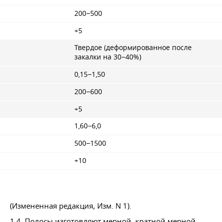
200−500
+5
Твердое (деформированное после
закалки на 30−40%)
0,15−1,50
200−600
+5
1,60−6,0
500−1500
+10
(Измененная редакция, Изм. N 1).
1.4. Полосы изготовляют мерной, кратной мерной