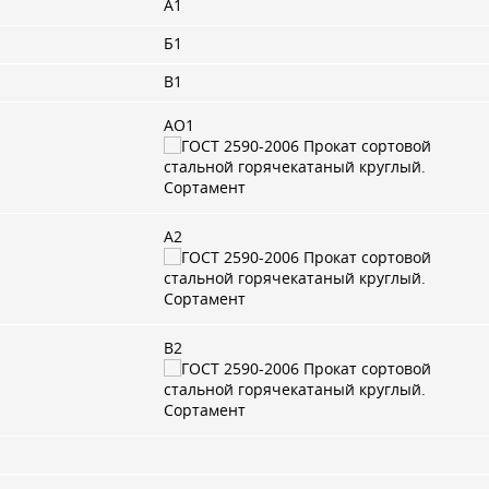
А1
Б1
В1
АО1
А2
В2