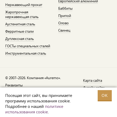
Европейский алюминий
Нержавеющий прокат
Баббиты
Жаропрочная
Припой
нержавеющая сталь
Олово
Аустенитная сталь
Свинец
Ферритные стали
Дуплексная сталь
ГОСТы специальных сталей
Инструментальная сталь
© 2007–2026. Компания «Auremo».
Карта сайта
Реквизиты
Дизайн сайта —
AGB
Fresh
Посещая этот сайт, вы принимаете
OK
Уведомление об отзыве
программу использования cookie.
Подробнее о нашей
политике
Защита данных
использования cookie
.