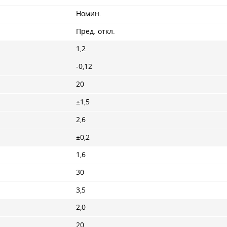
Номин.
Пред. откл.
1,2
-0,12
20
±1,5
2,6
±0,2
1,6
30
3,5
2,0
20