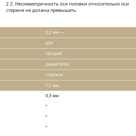
2.2. Несимметричность оси головки относительно оси
стержня не должна превышать:
0,2 мм —
для
гвоздей
диаметром
стержня
1,2 мм;
0,3 мм
"
"
"