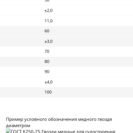
50
±2,0
11,0
60
±3,0
70
80
90
±4,0
100
Пример условного обозначения медного гвоздя
диаметром