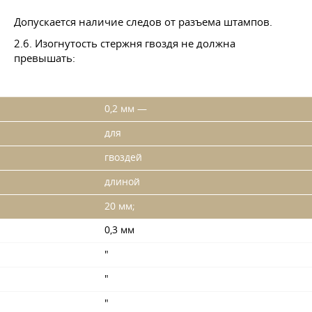
Допускается наличие следов от разъема штампов.
2.6. Изогнутость стержня гвоздя не должна
превышать:
0,2 мм —
для
гвоздей
длиной
20 мм;
0,3 мм
"
"
"