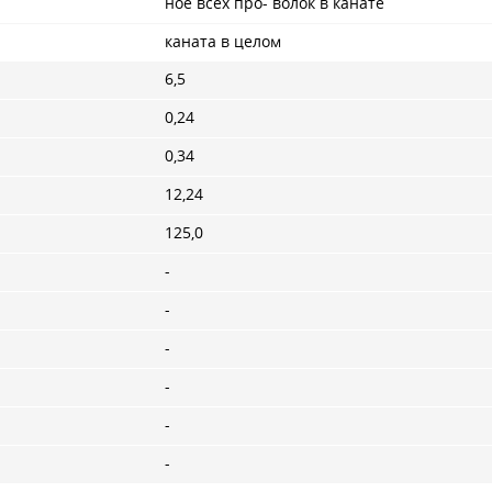
ное всех про- волок в канате
каната в целом
6,5
0,24
0,34
12,24
125,0
-
-
-
-
-
-