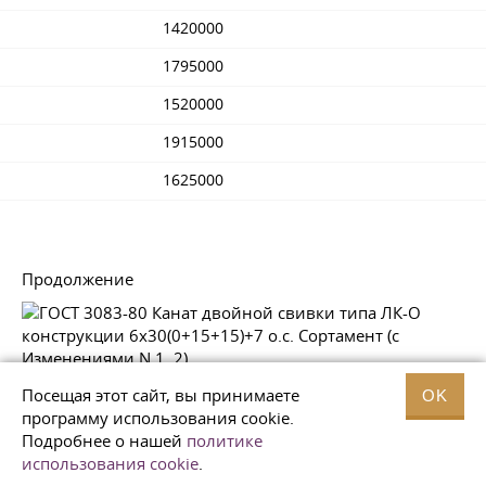
1420000
1795000
1520000
1915000
1625000
Продолжение
________________
Посещая этот сайт, вы принимаете
OK
* Текст документа соответствует оригиналу.
программу использования cookie.
— Примечание изготовителя базы данных.
Подробнее о нашей
политике
использования cookie
.
Продолжение