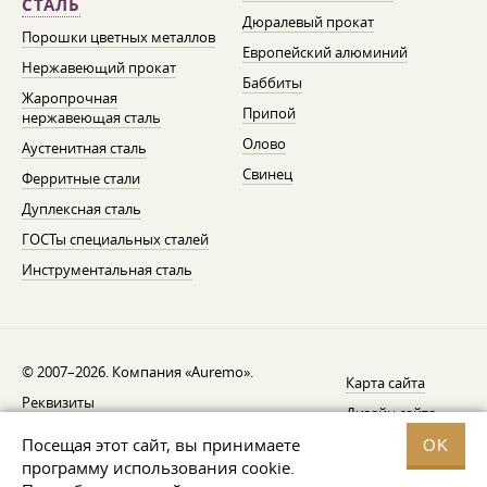
СТАЛЬ
Дюралевый прокат
Порошки цветных металлов
Европейский алюминий
Нержавеющий прокат
Баббиты
Жаропрочная
Припой
нержавеющая сталь
Олово
Аустенитная сталь
Свинец
Ферритные стали
Дуплексная сталь
ГОСТы специальных сталей
Инструментальная сталь
© 2007–2026. Компания «Auremo».
Карта сайта
Реквизиты
Дизайн сайта —
AGB
Fresh
Посещая этот сайт, вы принимаете
OK
Уведомление об отзыве
программу использования cookie.