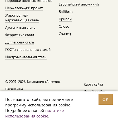
Порошки цветных металлов
Европейский алюминий
Нержавеющий прокат
Баббиты
Жаропрочная
Припой
нержавеющая сталь
Олово
Аустенитная сталь
Свинец
Ферритные стали
Дуплексная сталь
ГОСТы специальных сталей
Инструментальная сталь
© 2007–2026. Компания «Auremo».
Карта сайта
Реквизиты
Дизайн сайта —
AGB
Fresh
Посещая этот сайт, вы принимаете
OK
Уведомление об отзыве
программу использования cookie.
Подробнее о нашей
политике
Защита данных
использования cookie
.