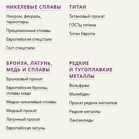
НИКЕЛЕВЫЕ СПЛАВЫ
ТИТАН
Нихром, фехраль,
Титановый прокат
термопары
ГОСТы титана
Прецизионные сплавы
Титан Европа
Европейские спецстали
Гост спецстали
БРОНЗА, ЛАТУНЬ,
РЕДКИЕ
МЕДЬ И СПЛАВЫ
И ТУГОПЛАВКИЕ
МЕТАЛЛЫ
Бронзовый прокат
Вольфрам
Европейские бронзы,
сплавы меди
Молибден
Медно-никелевые сплавы
Прокат редких металлов
Медный прокат
Редкие металлы
Латунный прокат
Лантаноиды
Европейская латунь