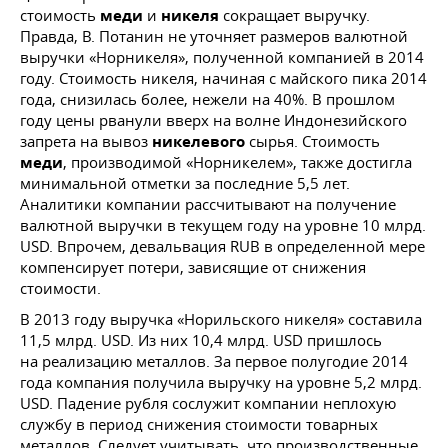
стоимость
меди
и
никеля
сокращает выручку.
Правда, В. Потанин не уточняет размеров валютной
выручки «Норникеля», полученной компанией в 2014
году. Стоимость никеля, начиная с майского пика 2014
года, снизилась более, нежели на 40%. В прошлом
году цены рванули вверх на волне Индонезийского
запрета на вывоз
никелевого
сырья. Стоимость
меди
, производимой «Норникелем», также достигла
минимальной отметки за последние 5,5 лет.
Аналитики компании рассчитывают на получение
валютной выручки в текущем году на уровне 10 млрд.
USD. Впрочем, девальвация RUB в определенной мере
компенсирует потери, зависящие от снижения
стоимости.
В 2013 году выручка «Норильского никеля» составила
11,5 млрд. USD. Из них 10,4 млрд. USD пришлось
на реализацию металлов. За первое полугодие 2014
года компания получила выручку на уровне 5,2 млрд.
USD. Падение рубля сослужит компании неплохую
службу в период снижения стоимости товарных
металлов. Следует учитывать, что производственные