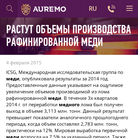
RU
РАСТУТ ОБЪЕМЫ ПРОИЗВОДСТВА
РАФИНИРОВАННОЙ МЕДИ
4 февраля 2015
ICSG, Международная исследовательская группа по
меди
, опубликовала результаты за 2014 год.
Предоставленные данные указывают на ощутимое
увеличение объемов производимой из лома
рафинированной
меди
. В течение 3х кварталов
2014 г. от переработки
медного
лома был получен
выход в объеме 3,113 млн. тонн. Данный результат
превышает показатели аналогичного прошлогоднего
периода, когда объем составлял 2,783 млн. тонн,
практически на 12%. Мировая выработка первичной
меди
возросла на 7,5% за указанный период. Также