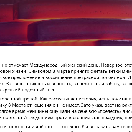
нно отмечает Международный женский день. Наверное, этот
овой жизни. Символом 8 Марта принято считать ветки мим
вое преклонение и восхищение прекрасной половиной. И 
 их. За свою стойкость и верность, за нежность и заботу, з
у крепкий надежный тыл.
оренной тропой. Как рассказывает история, день почитани
ку 8 Марта отношения он не имеет. Зато указывает на факт
олгое время женщины ощущали на себе всю «прелесть» дис
протеста. А следствием противостояния стал праздник, пр
сти, нежности и доброты — хотелось бы выразить вам свою