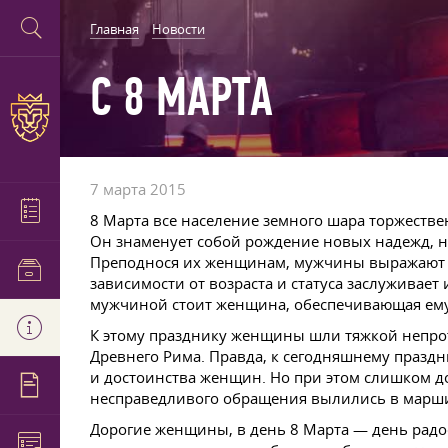
Главная
Новости
С 8 МАРТА
7 марта 2015
8 Марта все население земного шара торжестве
Он знаменует собой рождение новых надежд, н
Преподнося их женщинам, мужчины выражают с
зависимости от возраста и статуса заслуживает
мужчиной стоит женщина, обеспечивающая ем
К этому празднику женщины шли тяжкой непрот
Древнего Рима. Правда, к сегодняшнему праздни
и достоинства женщин. Но при этом слишком д
несправедливого обращения вылились в марши 
Дорогие женщины, в день 8 Марта — день радо