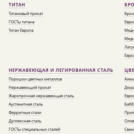
ТИТАН
БРО
Титановый прокат
Брон
ГОСТы титана
Евро
Титан Европа
Медн
Медн
Лату
Евро
НЕРЖАВЕЮЩАЯ И ЛЕГИРОВАННАЯ СТАЛЬ
ЦВ
Порошки цветных металлов
Алюм
Нержавеющий прокат
Дюра
Жаропрочная нержавеющая сталь
Евро
Аустенитная сталь
Бабб
Ферритные стали
При
Дуплексная сталь
Олов
ГОСТы специальных сталей
Свин