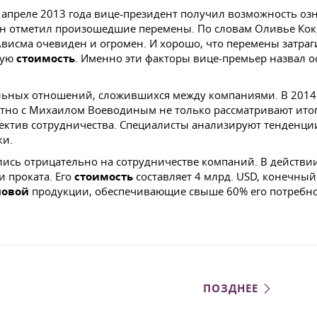
 апреле 2013 года вице-президент получил возможность о
н отметил произошедшие перемены. По словам Оливье Коки
висма очевиден и огромен. И хорошо, что перемены затраг
ную
стоимость
. Именно эти факторы вице-премьер назвал
льных отношений, сложившихся между компаниями. В 2014 
местно с Михаилом Воеводиным не только рассматривают ито
ектив сотрудничества. Специалисты анализируют тенденци
ки.
зались отрицательно на сотрудничестве компаний. В действ
 проката. Его
стоимость
составляет 4 млрд. USD, конечный
новой
продукции, обеспечивающие свыше 60% его потребно
ПОЗДНЕЕ