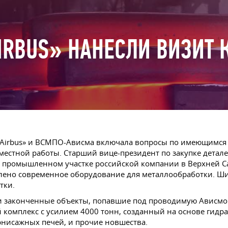
IRBUS» НАНЕСЛИ ВИЗИТ
«Airbus» и ВСМПО-Ависма включала вопросы по имеющимся 
естной работы. Старший вице-президент по закупке детал
промышленном участке российской компании в Верхней Сал
влено современное оборудование для металлообработки. Ш
тки.
 законченные объекты, попавшие под проводимую Ависмой
комплекс с усилием 4000 тонн, созданный на основе гидра
рнисажных печей, и прочие новшества.