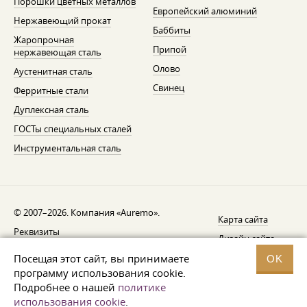
Порошки цветных металлов
Европейский алюминий
Нержавеющий прокат
Баббиты
Жаропрочная
Припой
нержавеющая сталь
Олово
Аустенитная сталь
Свинец
Ферритные стали
Дуплексная сталь
ГОСТы специальных сталей
Инструментальная сталь
© 2007–2026. Компания «Auremo».
Карта сайта
Реквизиты
Дизайн сайта —
AGB
Fresh
Посещая этот сайт, вы принимаете
OK
Уведомление об отзыве
программу использования cookie.
Подробнее о нашей
политике
Защита данных
использования cookie
.