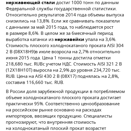
нержавеющей стали
достиг 1000 тонн по данным
Федеральной службы государственной статистики.
Относительно результатов 2014 года объемы выпуска
снизились на 13,8%. Если же сравнивать показатели
с данными за май 2015 года, то наблюдается рост
в размере 8,6%. В целом же за 6месячный период
выработка катанки из
нержавейки
упала на 3,6%.
Стоимость плоского холоднокатаного проката AISI 304
2 В (08Х18Н9)в июле возросла на 2,7% относительно
июня 2015 года. Цена 1 тонны достигла отметки
218,680 тыс. RUBс учетом НДС. Стоимость AISI 321 2 В
(12Х18Н10Т) выросла на 2,9% до уровня 234,720 тыс.
RUB. Цена на AISI 430 2 В (08Х17) поднялась на 2,8%,
составив 116,660 тыс. RUB.
В России доля зарубежной продукции в потребляемом
объеме холоднокатаного плоского проката достигает
практически 95%. Соответственно ценообразование
на российском рынке основано на расходах
импортеров, ввозящих продукцию. Специалисты
прогнозируют, что внутренняя стоимость
на холоднокатаный плоский прокат возрастет