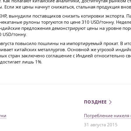
. Как полагают китайские аналитики, достигнутая рынком с
. Если же цены начнут снижаться, стальная продукция внов
КНР, вынудили поставщиков снизить котировки экспорта. Па
ячекатаные рулоны торгуются по цене 310 USD/тонну. Неде
 индийские предложения демонстрируют цены на уровне пор
0 USD/тонну.
августа повысило пошлины на импортируемый прокат. В ито
вливает китайских металлургов. Основной же угрозой индий
ных стран заключено соглашение с Индией относительно св
достигает лишь 1%.
ПОЗДНЕЕ
уни
Потребление никеля
31 августа 2015