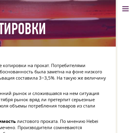
ТИРОВКИ
е котировки на прокат. Потребителями
боснованность была заметна на фоне низкого
ьвация составила 3−3,5%. На такую же величину
енний рынок и сложившаяся на нем ситуация
нтября рынок вряд ли претерпит серьезные
июля объемы потребления товаров из стали
имость
листового проката. По мнению Hebei
замечено. Производители сомневаются