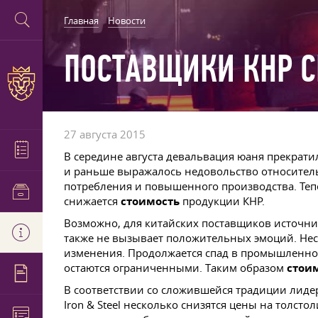
Главная
Новости
ПОСТАВЩИКИ КНР С
27 августа 2015
В середине августа девальвация юаня прекрат
и раньше выражалось недовольство относител
потребления и повышенного производства. Тепе
снижается
стоимость
продукции КНР.
Возможно, для китайских поставщиков источни
также не вызывает положительных эмоций. Несм
изменения. Продолжается спад в промышленном
остаются ограниченными. Таким образом
стои
В соответствии со сложившейся традиции лиде
Iron & Steel несколько снизятся цены на толс