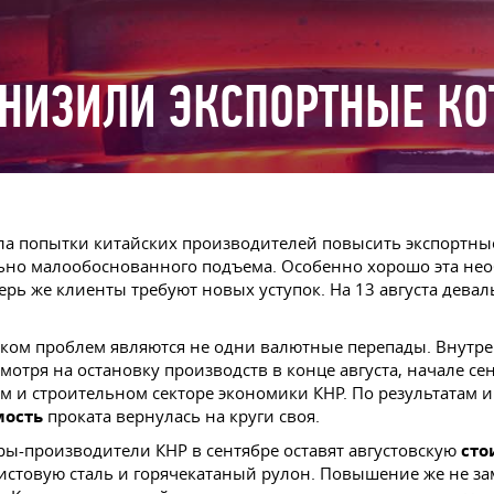
НИЗИЛИ ЭКСПОРТНЫЕ КО
ила попытки китайских производителей повысить экспортны
ьно малообоснованного подъема. Особенно хорошо эта нео
рь же клиенты требуют новых уступок. На 13 августа девал
ком проблем являются не одни валютные перепады. Внутр
отря на остановку производств в конце августа, начале се
 и строительном секторе экономики КНР. По результатам 
мость
проката вернулась на круги своя.
ры-производители КНР в сентябре оставят августовскую
сто
толистовую сталь и горячекатаный рулон. Повышение же не 