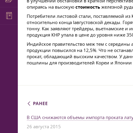
в улучшении обстановки в краткой перспективе
опираясь на высокую
стоимость
железной руды
Потребители листовой стали, поставляемой из 
относительно конца Iавгустовской декады. Гор
тонну. Как заявляют трейдеры, вьетнамские и
продукция КНР упала в цене до уровня ниже 35
Индийское правительство меж тем с середины 
продукции повысился на 12,5%. Что не остана
прокат, обладающий высоким качеством. У дан
пошлины для производителей Кореи и Японии 
РАНЕЕ
В США снижаются объемы импорта проката лат
26 августа 2015