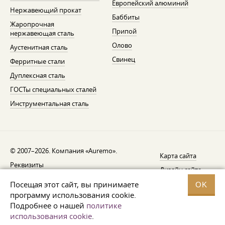
Европейский алюминий
Нержавеющий прокат
Баббиты
Жаропрочная
Припой
нержавеющая сталь
Олово
Аустенитная сталь
Свинец
Ферритные стали
Дуплексная сталь
ГОСТы специальных сталей
Инструментальная сталь
© 2007–2026. Компания «Auremo».
Карта сайта
Реквизиты
Дизайн сайта —
AGB
Fresh
Посещая этот сайт, вы принимаете
OK
Уведомление об отзыве
программу использования cookie.
Подробнее о нашей
политике
Защита данных
использования cookie
.