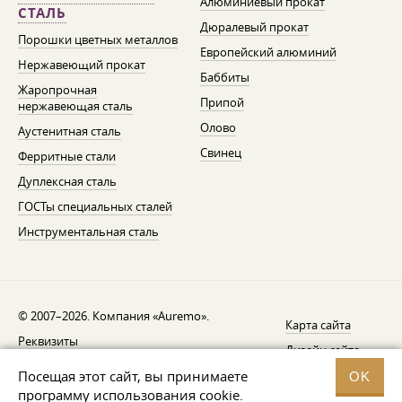
Алюминиевый прокат
СТАЛЬ
Дюралевый прокат
Порошки цветных металлов
Европейский алюминий
Нержавеющий прокат
Баббиты
Жаропрочная
Припой
нержавеющая сталь
Олово
Аустенитная сталь
Свинец
Ферритные стали
Дуплексная сталь
ГОСТы специальных сталей
Инструментальная сталь
© 2007–2026. Компания «Auremo».
Карта сайта
Реквизиты
Дизайн сайта —
AGB
Fresh
Посещая этот сайт, вы принимаете
OK
Уведомление об отзыве
программу использования cookie.