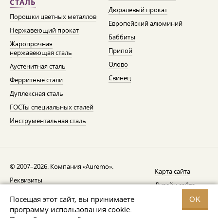
СТАЛЬ
Дюралевый прокат
Порошки цветных металлов
Европейский алюминий
Нержавеющий прокат
Баббиты
Жаропрочная
Припой
нержавеющая сталь
Олово
Аустенитная сталь
Свинец
Ферритные стали
Дуплексная сталь
ГОСТы специальных сталей
Инструментальная сталь
© 2007–2026. Компания «Auremo».
Карта сайта
Реквизиты
Дизайн сайта —
AGB
Fresh
Посещая этот сайт, вы принимаете
OK
Уведомление об отзыве
программу использования cookie.