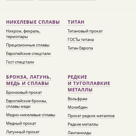
НИКЕЛЕВЫЕ СПЛАВЫ
ТИТАН
Нихром, фехраль,
Титановый прокат
термопары
ГОСТы титана
Прецизионные сплавы
Титан Европа
Европейские спецстали
Гост спецстали
БРОНЗА, ЛАТУНЬ,
РЕДКИЕ
МЕДЬ И СПЛАВЫ
И ТУГОПЛАВКИЕ
МЕТАЛЛЫ
Бронзовый прокат
Вольфрам
Европейские бронзы,
сплавы меди
Молибден
Медно-никелевые сплавы
Прокат редких металлов
Медный прокат
Редкие металлы
Латунный прокат
Лантаноиды