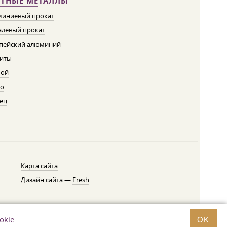
ЕТНЫЕ МЕТАЛЛЫ
иниевый прокат
левый прокат
пейский алюминий
иты
пой
о
ец
Карта сайта
Дизайн сайта —
Fresh
okie
.
OK