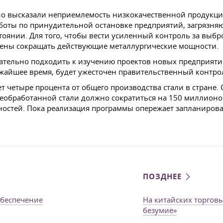
о высказали неприемлемость низкокачественной продукции
боты по принудительной остановке предприятий, загрязня
стоянии. Для того, чтобы вести усиленный контроль за выбр
рены сокращать действующие металлургические мощности.
ательно подходить к изучению проектов новых предприятий
жайшее время, будет ужесточен правительственный контро
т четыре процента от общего производства стали в стране.
необработанной стали должно сократиться на 150 миллионо
остей. Пока реализация программы опережает запланиров
ПОЗДНЕЕ
обеспечение
На китайских торгов
безумие»