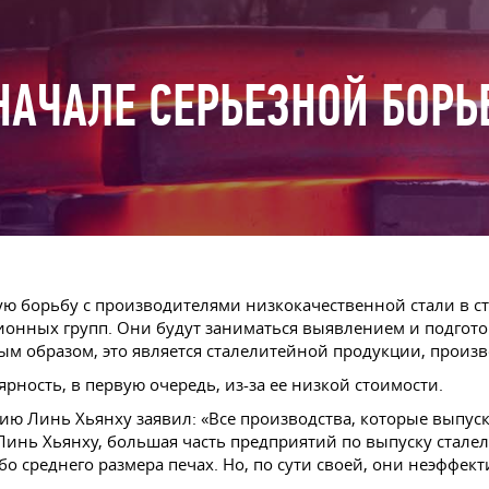
НАЧАЛЕ СЕРЬЕЗНОЙ БОРЬ
ую борьбу с производителями низкокачественной стали в ст
онных групп. Они будут заниматься выявлением и подгото
ым образом, это является сталелитейной продукции, произ
рность, в первую очередь, из-за ее низкой стоимости.
ию Линь Хьянху заявил: «Все производства, которые выпус
м Линь Хьянху, большая часть предприятий по выпуску ста
о среднего размера печах. Но, по сути своей, они неэффек