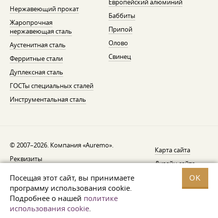
Европейский алюминий
Нержавеющий прокат
Баббиты
Жаропрочная
Припой
нержавеющая сталь
Олово
Аустенитная сталь
Свинец
Ферритные стали
Дуплексная сталь
ГОСТы специальных сталей
Инструментальная сталь
© 2007–2026. Компания «Auremo».
Карта сайта
Реквизиты
Дизайн сайта —
AGB
Fresh
Посещая этот сайт, вы принимаете
OK
Уведомление об отзыве
программу использования cookie.
Подробнее о нашей
политике
Защита данных
использования cookie
.