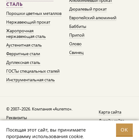
Алюминиевый прокат
СТАЛЬ
Дюралевый прокат
Порошки цветных металлов
Европейский алюминий
Нержавеющий прокат
Баббиты
Жаропрочная
Припой
нержавеющая сталь
Олово
Аустенитная сталь
Свинец
Ферритные стали
Дуплексная сталь
ГОСТы специальных сталей
Инструментальная сталь
© 2007–2026. Компания «Auremo».
Карта сайта
Реквизиты
Дизайн сайта —
AGB
Fresh
Посещая этот сайт, вы принимаете
OK
Уведомление об отзыве
программу использования cookie.