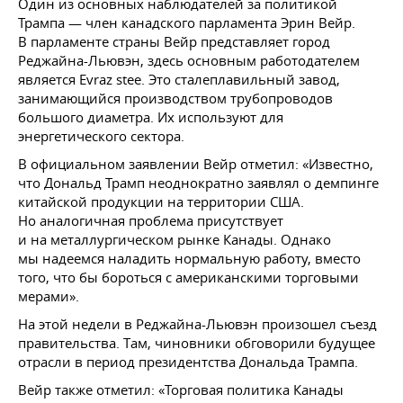
Один из основных наблюдателей за политикой
Трампа — член канадского парламента Эрин Вейр.
В парламенте страны Вейр представляет город
Реджайна-Льювэн, здесь основным работодателем
является Evraz stee. Это сталеплавильный завод,
занимающийся производством трубопроводов
большого диаметра. Их используют для
энергетического сектора.
В официальном заявлении Вейр отметил: «Известно,
что Дональд Трамп неоднократно заявлял о демпинге
китайской продукции на территории США.
Но аналогичная проблема присутствует
и на металлургическом рынке Канады. Однако
мы надеемся наладить нормальную работу, вместо
того, что бы бороться с американскими торговыми
мерами».
На этой недели в Реджайна-Льювэн произошел съезд
правительства. Там, чиновники обговорили будущее
отрасли в период президентства Дональда Трампа.
Вейр также отметил: «Торговая политика Канады