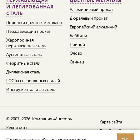
НЕРЖАВЕЮЩАЯ
ЦВЕТНЫЕ МЕТАЛЛЫ
И ЛЕГИРОВАННАЯ
Алюминиевый прокат
СТАЛЬ
Дюралевый прокат
Порошки цветных металлов
Европейский алюминий
Нержавеющий прокат
Баббиты
Жаропрочная
Припой
нержавеющая сталь
Олово
Аустенитная сталь
Свинец
Ферритные стали
Дуплексная сталь
ГОСТы специальных сталей
Инструментальная сталь
© 2007–2026. Компания «Auremo».
Карта сайта
Реквизиты
Дизайн сайта —
AGB
Fresh
Посещая этот сайт, вы принимаете
OK