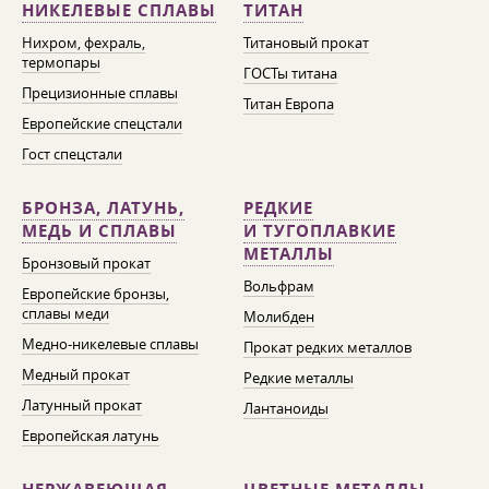
НИКЕЛЕВЫЕ СПЛАВЫ
ТИТАН
Нихром, фехраль,
Титановый прокат
термопары
ГОСТы титана
Прецизионные сплавы
Титан Европа
Европейские спецстали
Гост спецстали
БРОНЗА, ЛАТУНЬ,
РЕДКИЕ
МЕДЬ И СПЛАВЫ
И ТУГОПЛАВКИЕ
МЕТАЛЛЫ
Бронзовый прокат
Вольфрам
Европейские бронзы,
сплавы меди
Молибден
Медно-никелевые сплавы
Прокат редких металлов
Медный прокат
Редкие металлы
Латунный прокат
Лантаноиды
Европейская латунь