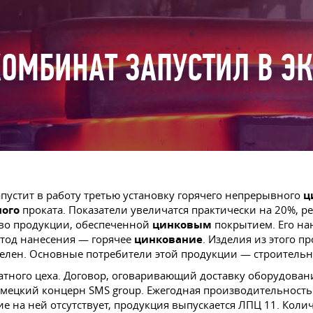
ОМБИНАТ ЗАПУСТИЛ В Э
пустит в работу третью установку горячего непрерывного
ц
ого
проката. Показатели увеличатся практически на 20%, ре
тво продукции, обеспеченной
цинковым
покрытием. Его на
етод нанесения — горячее
цинкование
. Изделия из этого 
телен. Основные потребители этой продукции — строительны
катного цеха. Договор, оговаривающий доставку оборудован
цкий концерн SMS group. Ежегодная производительность а
е на ней отсутствует, продукция выпускается ЛПЦ 11. Колич