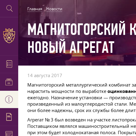
Главная
Новости
МАГНИТОГОРСКИЙ К
НОВЫЙ АГРЕГАТ
14 августа 2017
Магнитогорский металлургический комбинат за
нарастить мощности по выработке
оцинкованн
ежегодно. Назначение установки — производс
произведенный из малоуглеродистой стали. М
они более надежны, срок их службы более дли
Агрегат № 3 был возведен на участке листопро
Поставщиком являлся машиностроительный неме
при этом будет холоднокатаная полоса. Покрыти