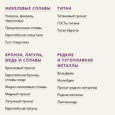
НИКЕЛЕВЫЕ СПЛАВЫ
ТИТАН
Нихром, фехраль,
Титановый прокат
термопары
ГОСТы титана
Прецизионные сплавы
Титан Европа
Европейские спецстали
Гост спецстали
БРОНЗА, ЛАТУНЬ,
РЕДКИЕ
МЕДЬ И СПЛАВЫ
И ТУГОПЛАВКИЕ
МЕТАЛЛЫ
Бронзовый прокат
Вольфрам
Европейские бронзы,
сплавы меди
Молибден
Медно-никелевые сплавы
Прокат редких металлов
Медный прокат
Редкие металлы
Латунный прокат
Лантаноиды
Европейская латунь