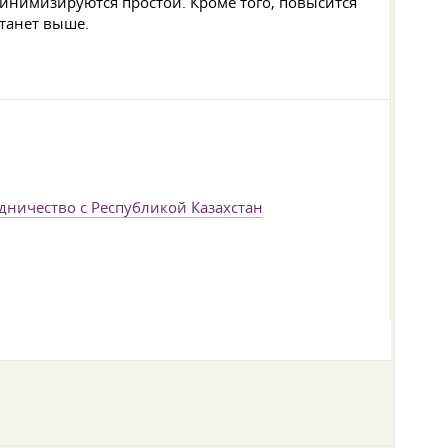
инимизируются простои. Кроме того, повысится
танет выше.
дничество с Республикой Казахстан