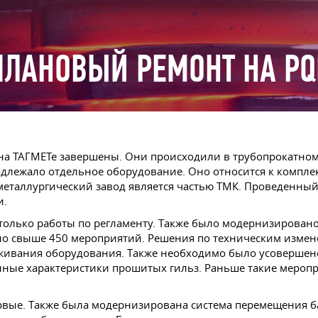
ПЛАНОВЫЙ РЕМОНТ НА PQ
а ТАГМЕТе завершены. Они происходили в трубопрокатном 
одлежало отдельное оборудование. Оно относится к комплек
металлургический завод является частью ТМК. Проведенны
и.
олько работы по регламенту. Также было модернизировано
ено свыше 450 мероприятий. Решения по техническим изме
ивания оборудования. Также необходимо было усовершенст
ные характеристики прошитых гильз. Раньше такие мероп
рвые. Также была модернизирована система перемещения б