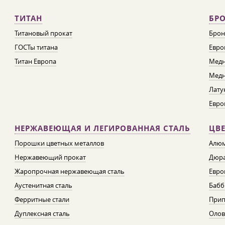
ТИТАН
БРО
Титановый прокат
Брон
ГОСТы титана
Евро
Титан Европа
Медн
Медн
Лату
Евро
НЕРЖАВЕЮЩАЯ И ЛЕГИРОВАННАЯ СТАЛЬ
ЦВ
Порошки цветных металлов
Алюм
Нержавеющий прокат
Дюра
Жаропрочная нержавеющая сталь
Евро
Аустенитная сталь
Бабб
Ферритные стали
При
Дуплексная сталь
Олов