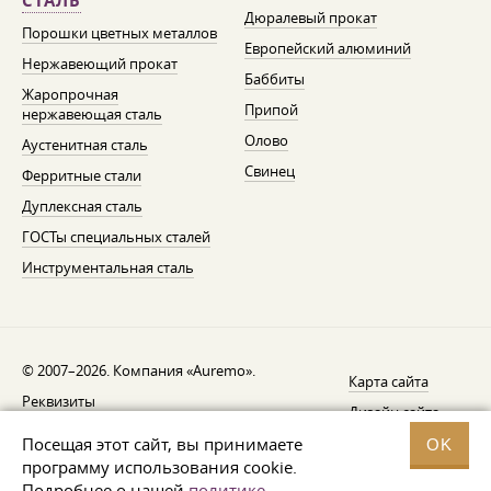
СТАЛЬ
Дюралевый прокат
Порошки цветных металлов
Европейский алюминий
Нержавеющий прокат
Баббиты
Жаропрочная
Припой
нержавеющая сталь
Олово
Аустенитная сталь
Свинец
Ферритные стали
Дуплексная сталь
ГОСТы специальных сталей
Инструментальная сталь
© 2007–2026. Компания «Auremo».
Карта сайта
Реквизиты
Дизайн сайта —
AGB
Fresh
Посещая этот сайт, вы принимаете
OK
Уведомление об отзыве
программу использования cookie.
Подробнее о нашей
политике