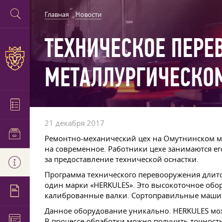
Главная
Новости
ТЕХНИЧЕСКОЕ ПЕРЕ
МЕТАЛЛУРГИЧЕСКО
21 декабря 2017
Ремонтно-механический цех на Омутнинском ме
на современное. Работники цехе занимаются ег
за предоставление технической оснастки.
Программа технического перевооружения длится 
один марки «HERKULES». Это высокоточное обор
калиброванные валки. Сортоправильные машин
Данное оборудование уникально. HERKULES може
В процессе обработки можно получить точность 