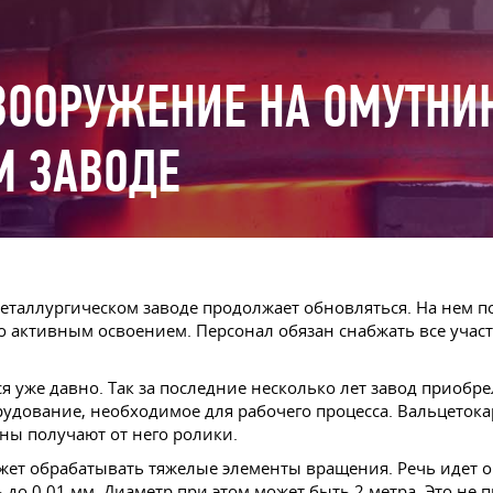
ВООРУЖЕНИЕ НА ОМУТНИ
М ЗАВОДЕ
таллургическом заводе продолжает обновляться. На нем п
о активным освоением. Персонал обязан снабжать все участ
уже давно. Так за последние несколько лет завод приобрел
удование, необходимое для рабочего процесса. Вальцетока
ы получают от него ролики.
т обрабатывать тяжелые элементы вращения. Речь идет о д
до 0,01 мм. Диаметр при этом может быть 2 метра. Это не 