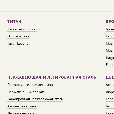
ТИТАН
БРО
Титановый прокат
Брон
ГОСТы титана
Евро
Титан Европа
Медн
Медн
Лату
Евро
НЕРЖАВЕЮЩАЯ И ЛЕГИРОВАННАЯ СТАЛЬ
ЦВ
Порошки цветных металлов
Алюм
Нержавеющий прокат
Дюра
Жаропрочная нержавеющая сталь
Евро
Аустенитная сталь
Бабб
Ферритные стали
При