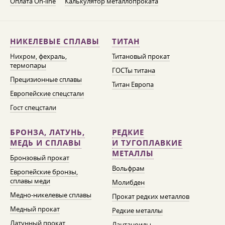
Оплата On-line
Калькулятор металлопроката
НИКЕЛЕВЫЕ СПЛАВЫ
ТИТАН
Нихром, фехраль,
Титановый прокат
термопары
ГОСТы титана
Прецизионные сплавы
Титан Европа
Европейские спецстали
Гост спецстали
БРОНЗА, ЛАТУНЬ,
РЕДКИЕ
МЕДЬ И СПЛАВЫ
И ТУГОПЛАВКИЕ
МЕТАЛЛЫ
Бронзовый прокат
Вольфрам
Европейские бронзы,
сплавы меди
Молибден
Медно-никелевые сплавы
Прокат редких металлов
Медный прокат
Редкие металлы
Латунный прокат
Лантаноиды