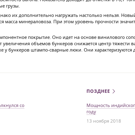
ые грузы.
Однако их дополнительно нагружать настолько нельзя. Нов
я масса минераловоза. При этом уровень прочности значите
мпонентное покрытие. Оно идет на основе винилового сопо
чет увеличения объемов бункеров снижается центр тяжести в
же у бункеров штампо-сварные люки. Они характеризуются 
ПОЗДНЕЕ
лкнулся со
Мощность индийского
году
13 ноября 2018