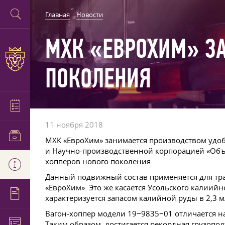
Главная
Новости
МХК «ЕВРОХИМ» З
ПОКОЛЕНИЯ
11 ноября 2018
МХК «ЕвроХим» занимается производством удо
и Научно-производственной корпорацией «Объе
хопперов нового поколения.
Данный подвижный состав применяется для тр
«ЕвроХим». Это же касается Усольского калиий
характеризуется запасом калийной руды в 2,3 м
Вагон-хоппер модели 19−9835−01 отличается нал
Таким образом, достигается рекордная грузопод