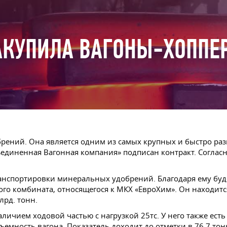
АКУПИЛА ВАГОНЫ-ХОППЕ
брений. Она является одним из самых крупных и быстро р
диненная Вагонная компания» подписан контракт. Согласно
анспортировки минеральных удобрений. Благодаря ему буд
ного комбината, относящегося к МКХ «ЕвроХим». Он находи
лрд. тонн.
ичием ходовой частью с нагрузкой 25тс. У него также есть 
ъемность вагона. Показатель доходит до отметки в 76,7 тон