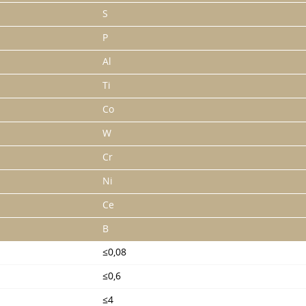
S
P
Al
Ti
Co
W
Cr
Ni
Ce
B
≤0,08
≤0,6
≤4