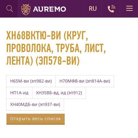
RU
ХН68ВКТЮ-ВИ (КРУГ,
ПРОВОЛОКА, ТРУБА, ЛИСТ,
ЛЕНТА) (ЭП578-ВИ)
Н65М-ви (эп982-ви)
Н70МФВ-ви (эп814А-ви)
НП1А-ид
ХН35ВБ-вд, ид (эп912)
ХН40МДБ-ви (эп937-ви)
Открыть весь список