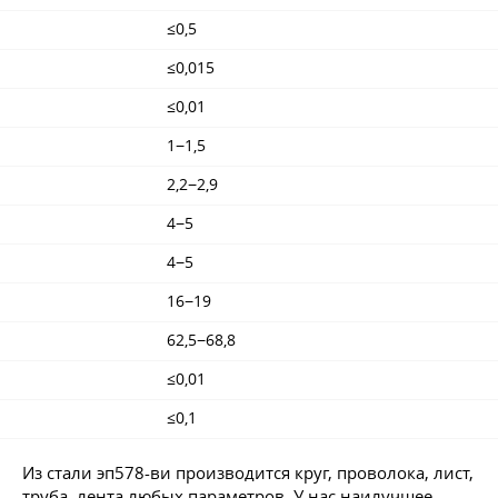
≤0,5
≤0,015
≤0,01
1−1,5
2,2−2,9
4−5
4−5
16−19
62,5−68,8
≤0,01
≤0,1
Из стали эп578-ви производится круг, проволока, лист,
труба, лента любых параметров. У нас наилучшее