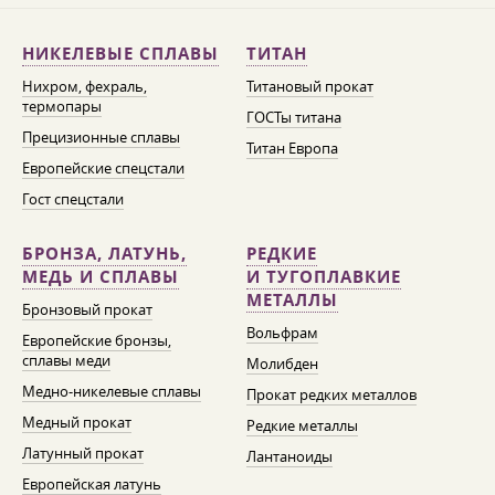
НИКЕЛЕВЫЕ СПЛАВЫ
ТИТАН
Нихром, фехраль,
Титановый прокат
термопары
ГОСТы титана
Прецизионные сплавы
Титан Европа
Европейские спецстали
Гост спецстали
БРОНЗА, ЛАТУНЬ,
РЕДКИЕ
МЕДЬ И СПЛАВЫ
И ТУГОПЛАВКИЕ
МЕТАЛЛЫ
Бронзовый прокат
Вольфрам
Европейские бронзы,
сплавы меди
Молибден
Медно-никелевые сплавы
Прокат редких металлов
Медный прокат
Редкие металлы
Латунный прокат
Лантаноиды
Европейская латунь