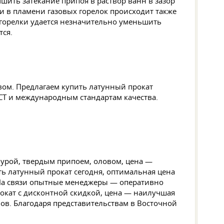
шить затекание припоя в раствор ванн в зазор
 и в пламени газовых горелок происходит также
 горелки удается незначительно уменьшить
тся.
вом. Предлагаем купить латунный прокат
СТ и международным стандартам качества.
бурой, твердым припоем, оловом, цена —
ь латунный прокат сегодня, оптимальная цена
. На связи опытные менеджеры — оперативно
рокат с дисконтной скидкой, цена — наилучшая
ов. Благодаря представительствам в Восточной