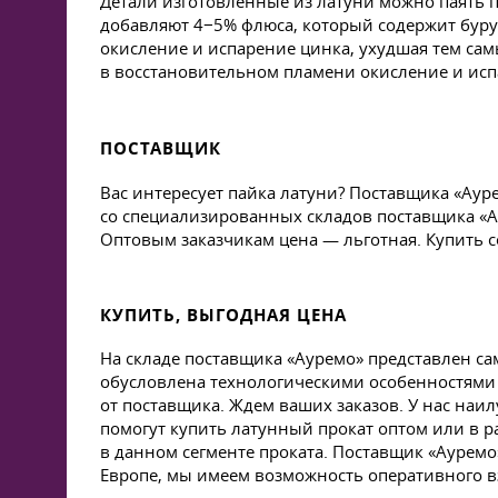
Детали изготовленные из латуни можно паять п
добавляют 4−5% флюса, который содержит буру 
окисление и испарение цинка, ухудшая тем са
в восстановительном пламени окисление и исп
ПОСТАВЩИК
Вас интересует пайка латуни? Поставщика «Аур
со специализированных складов поставщика «Ау
Оптовым заказчикам цена — льготная. Купить с
КУПИТЬ, ВЫГОДНАЯ ЦЕНА
На складе поставщика «Ауремо» представлен с
обусловлена технологическими особенностями 
от поставщика. Ждем ваших заказов. У нас на
помогут купить латунный прокат оптом или в р
в данном сегменте проката. Поставщик «Ауремо
Европе, мы имеем возможность оперативного в