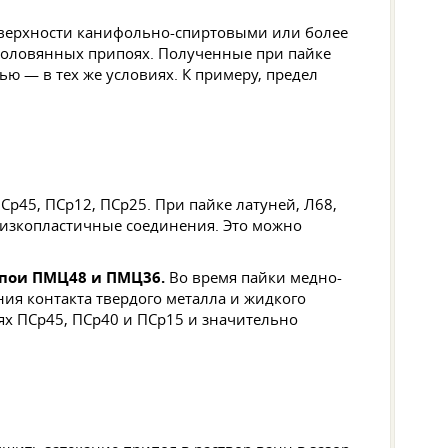
оверхности канифольно-спиртовыми или более
-оловянных припоях. Полученные при пайке
 — в тех же условиях. К примеру, предел
Ср45, ПСр12, ПСр25. При пайке латуней, Л68,
низкопластичные соединения. Это можно
пои ПМЦ48 и ПМЦ36.
Во время пайки медно-
ия контакта твердого металла и жидкого
ях ПСр45, ПСр40 и ПСр15 и значительно