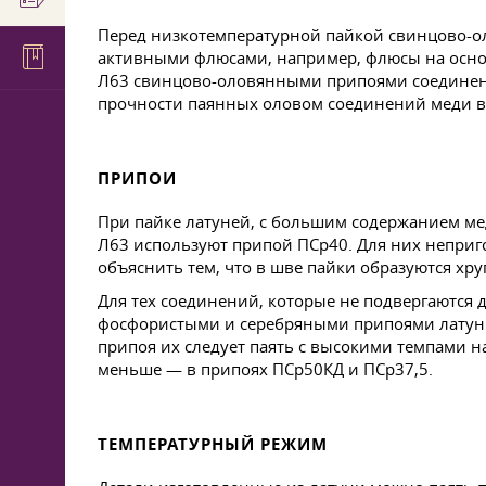
Перед низкотемпературной пайкой свинцово-о
активными флюсами, например, флюсы на основ
Л63 свинцово-оловянными припоями соединения
прочности паянных оловом соединений меди вс
ПРИПОИ
При пайке латуней, с большим содержанием м
Л63 используют припой ПСр40. Для них непри
объяснить тем, что в шве пайки образуются х
Для тех соединений, которые не подвергаются
фосфористыми и серебряными припоями латунь 
припоя их следует паять с высокими темпами н
меньше — в припоях ПСр50КД и ПСр37,5.
ТЕМПЕРАТУРНЫЙ РЕЖИМ