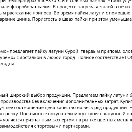
ри температурах 850−870°С и в соляных ваннах. Чтобы улуч
или фтороборат калия. В процессе нагрева деталей в печах
мым растекание припоев. Во время пайки латуни с помощью
арение цинка. Пористость в швах пайки при этом уменьшае
емо» предлагает пайку латуни бурой, твердым припоем, оло
ремо» с доставкой в любой город. Полное соответствие ГО
егодня.
амый широкий выбор продукции. Предлагаем пайку латуни 
производства без включения дополнительных затрат. Купит
илучшее соотношение цена-качество на весь ряд продукции
ассрочку. Постоянные покупатели могут купить латунный п
» является признанным экспертом на рынке цветных металл
заимодействия с торговыми партнёрами.