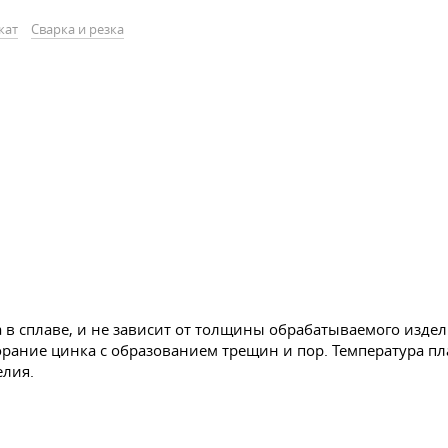
кат
Сварка и резка
а в сплаве, и не зависит от толщины обрабатываемого изде
рание цинка с образованием трещин и пор. Температура пла
елия.