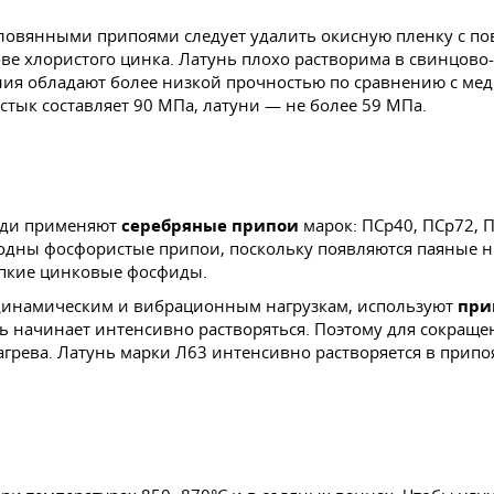
ловянными припоями следует удалить окисную пленку с п
е хлористого цинка. Латунь плохо растворима в свинцово
 обладают более низкой прочностью по сравнению с медью
тык составляет 90 МПа, латуни — не более 59 МПа.
еди применяют
серебряные припои
марок: ПСр40, ПСр72, П
годны фосфористые припои, поскольку появляются паяные 
рупкие цинковые фосфиды.
 динамическим и вибрационным нагрузкам, используют
при
начинает интенсивно растворяться. Поэтому для сокращен
агрева. Латунь марки Л63 интенсивно растворяется в припо