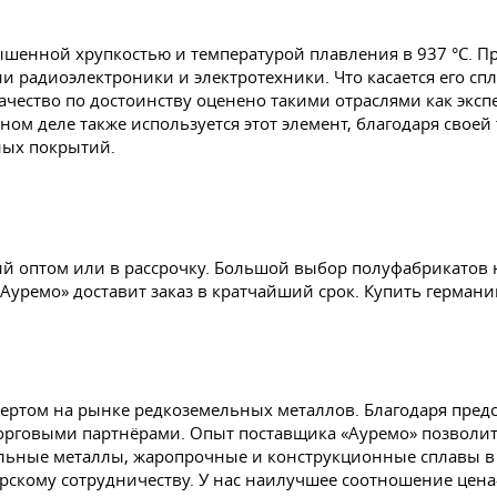
ышенной хрупкостью и температурой плавления в 937 °C. Пр
 радиоэлектроники и электротехники. Что касается его сп
ачество по достоинству оценено такими отраслями как экс
м деле также используется этот элемент, благодаря своей
ных покрытий.
ий оптом или в рассрочку. Большой выбор полуфабрикатов 
«Ауремо» доставит заказ в кратчайший срок. Купить герман
ертом на рынке редкоземельных металлов. Благодаря пред
орговыми партнёрами. Опыт поставщика «Ауремо» позволит
мельные металлы, жаропрочные и конструкционные сплавы 
рскому сотрудничеству. У нас наилучшее соотношение цена