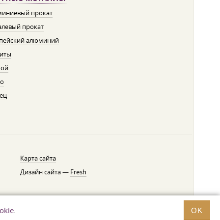
иниевый прокат
левый прокат
пейский алюминий
иты
пой
о
ец
Карта сайта
Дизайн сайта —
Fresh
okie
.
OK