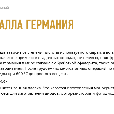
маний
ТАЛЛА ГЕРМАНИЯ
дь зависит от степени чистоты используемого сырья, а во 
в качестве примеси в осадочных породах, никелевых, вольфр
а германия в мире связана с обработкой сфалерита, также 
изводителем. После трудоёмких многоэтапных операций по
ом при 600 °C до простого вещества:
яется зонная плавка. Что касается изготовления монокрист
ются для изготовления диодов, фоторезисторов и фотодиод