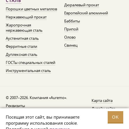
СТАЛЬ
Дюралевый прокат
Порошки цветных металлов
Европейский алюминий
Нержавеющий прокат
Баббиты
Жаропрочная
Припой
нержавеющая сталь
Олово
Аустенитная сталь
Свинец
Ферритные стали
Дуплексная сталь
ГОСТы специальных сталей
Инструментальная сталь
© 2007–2026. Компания «Auremo».
Карта сайта
Реквизиты
Дизайн сайта —
AGB
Fresh
Посещая этот сайт, вы принимаете
OK
Уведомление об отзыве
программу использования cookie.