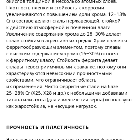
окислов толщиной в несколько атомных слоев.
Плотность пленки и стойкость к коррозии
увеличиваются с повышением доли хрома. 12−13%
Cr в составе делают сталь нержавеющей, стойкой
к действию атмосферной и почвенной влаги.
Увеличение содержания хрома до 28−30% делает
сплав стойким в агрессивных средах. Хром является
ферритообразующим элементом, поэтому сплавы
с высоким содержанием хрома (16−30%) относят
к ферритному классу. Стойкость феррита делает
сплавы невосприимчивыми к закалке, поэтому они
характеризуются невысокими прочностными
свойствами, что ограничивает область
их применения. Чисто ферритные стали на базе
25−28% Cr (Х25, Х28 и др.) с небольшими добавками
титана или азота (для измельчения зерна) используют
как жаростойкие, не несущие нагрузок.
ПРОЧНОСТЬ И ПЛАСТИЧНОСТЬ
Эти качества металла зависит от многих факторов: