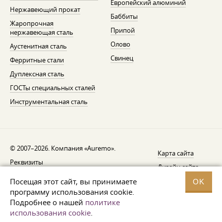
Европейский алюминий
Нержавеющий прокат
Баббиты
Жаропрочная
Припой
нержавеющая сталь
Олово
Аустенитная сталь
Свинец
Ферритные стали
Дуплексная сталь
ГОСТы специальных сталей
Инструментальная сталь
© 2007–2026. Компания «Auremo».
Карта сайта
Реквизиты
Дизайн сайта —
AGB
Fresh
Посещая этот сайт, вы принимаете
OK
Уведомление об отзыве
программу использования cookie.
Подробнее о нашей
политике
Защита данных
использования cookie
.