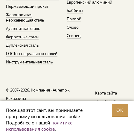
Европейский алюминий
Нержавеющий прокат
Баббиты
Жаропрочная
Припой
нержавеющая сталь
Олово
Аустенитная сталь
Свинец
Ферритные стали
Дуплексная сталь
ГОСТы специальных сталей
Инструментальная сталь
© 2007–2026. Компания «Auremo».
Карта сайта
Реквизиты
Дизайн сайта —
AGB
Fresh
Посещая этот сайт, вы принимаете
OK
Уведомление об отзыве
программу использования cookie.
Подробнее о нашей
политике
Защита данных
использования cookie
.