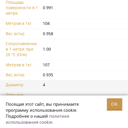
Площадь
поверхности в 1
0.991
метре:
Метров в 1кг:
104
Вес (кг/м):
0.958
Сопротивление
в 1 метре при
1.00
20 °C (Ω/м):
Метров в 1кг:
107
Вес (кг/м):
0.935
Диаметр:
4
Площадь
поперечное
1.52
Посещая этот сайт, вы принимаете
OK
сечение (мм2):
программу использования cookie.
Подробнее о нашей
политике
Площадь
поверхности в 1
0.750
использования cookie
.
метре: