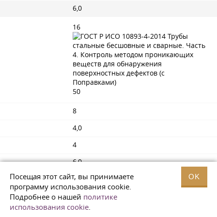
6,0
16
50
8
4,0
4
6,0
Посещая этот сайт, вы принимаете
OK
1
программу использования cookie.
12,0
Подробнее о нашей
политике
использования cookie
.