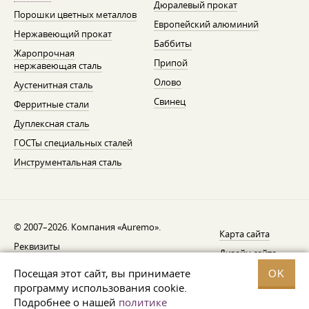
Дюралевый прокат
Порошки цветных металлов
Европейский алюминий
Нержавеющий прокат
Баббиты
Жаропрочная
Припой
нержавеющая сталь
Олово
Аустенитная сталь
Свинец
Ферритные стали
Дуплексная сталь
ГОСТы специальных сталей
Инструментальная сталь
© 2007–2026. Компания «Auremo».
Карта сайта
Реквизиты
Дизайн сайта —
AGB
Fresh
Посещая этот сайт, вы принимаете
OK
Уведомление об отзыве
программу использования cookie.
Подробнее о нашей
политике
Защита данных