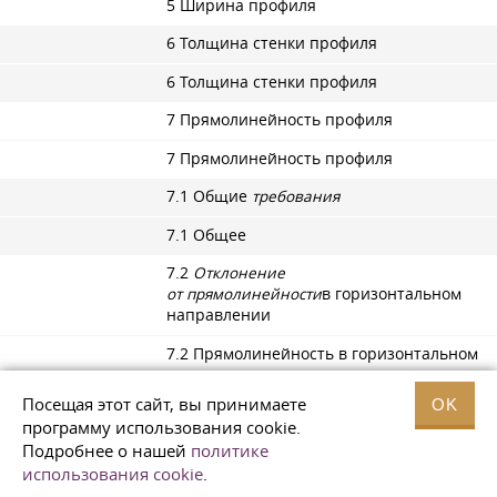
5 Ширина профиля
6 Толщина стенки профиля
6 Толщина стенки профиля
7 Прямолинейность профиля
7 Прямолинейность профиля
7.1 Общие
требования
7.1 Общее
7.2
Отклонение
от прямолинейности
в горизонтальном
направлении
7.2 Прямолинейность в горизонтальном
направлении
Посещая этот сайт, вы принимаете
OK
7.3
Отклонение
программу использования cookie.
от прямолинейности
в вертикальном
Подробнее о нашей
политике
направлении
использования cookie
.
7.3 Прямолинейность в вертикальном