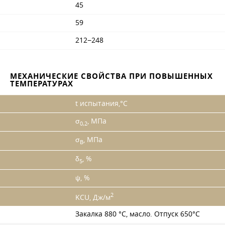
45
59
212−248
МЕХАНИЧЕСКИЕ СВОЙСТВА ПРИ ПОВЫШЕННЫХ
ТЕМПЕРАТУРАХ
t испытания,°C
σ
, МПа
0,2
σ
, МПа
B
δ
, %
5
ψ, %
2
KCU, Дж/м
Закалка 880 °C, масло. Отпуск 650°С