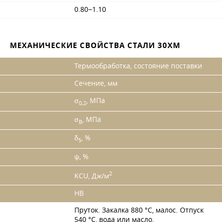
0.80−1.10
МЕХАНИЧЕСКИЕ СВОЙСТВА СТАЛИ 30ХМ
Термообработка, состояние поставки
Сечение, мм
σ
, МПа
0,2
σ
, МПа
B
δ
, %
5
ψ, %
2
KCU, Дж/м
HB
Пруток. Закалка 880 °C, малос. Отпуск
540 °C, вода или масло.