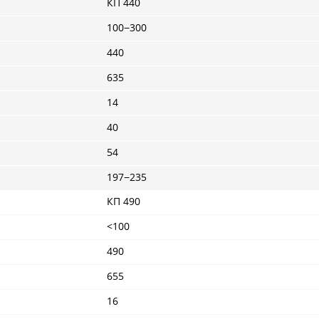
КП 440
100−300
440
635
14
40
54
197−235
КП 490
<100
490
655
16