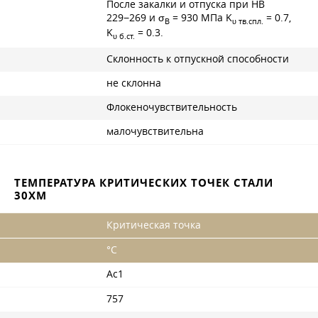
После закалки и отпуска при НВ
229−269 и σ
= 930 МПа K
= 0.7,
B
υ тв.спл.
K
= 0.3.
υ б.ст.
Склонность к отпускной способности
не склонна
Флокеночувствительность
малочувствительна
ТЕМПЕРАТУРА КРИТИЧЕСКИХ ТОЧЕК СТАЛИ
30ХМ
Критическая точка
°С
Ac1
757