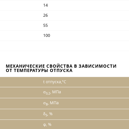
14
26
55
100
МЕХАНИЧЕСКИЕ СВОЙСТВА В ЗАВИСИМОСТИ
ОТ ТЕМПЕРАТУРЫ ОТПУСКА
t отпуска,°С
σ
, МПа
0,2
σ
, МПа
B
δ
, %
5
ψ, %