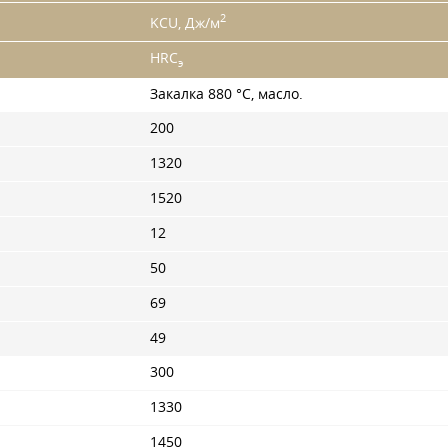
2
KCU, Дж/м
HRC
э
Закалка 880 °C, масло.
200
1320
1520
12
50
69
49
300
1330
1450