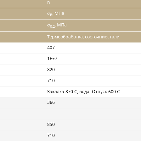
n
σ
, МПа
B
σ
, МПа
0,2
Термообработка, состояниестали
407
1Е+7
820
710
Закалка 870 С, вода. Отпуск 600 С
366
850
710