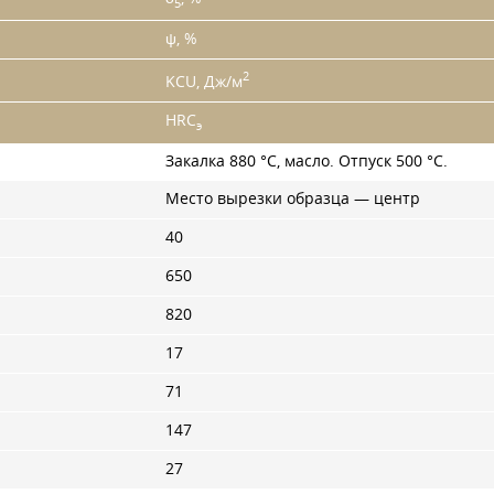
5
ψ, %
2
KCU, Дж/м
HRC
э
Закалка 880 °C, масло. Отпуск 500 °C.
Место вырезки образца — центр
40
650
820
17
71
147
27