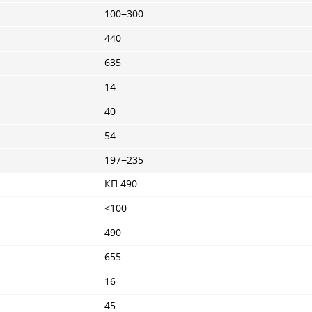
100−300
440
635
14
40
54
197−235
КП 490
<100
490
655
16
45