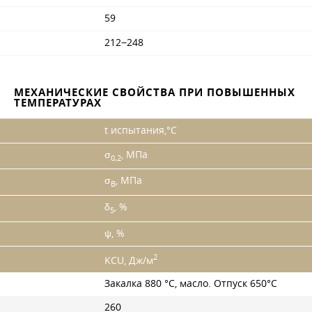
59
212−248
МЕХАНИЧЕСКИЕ СВОЙСТВА ПРИ ПОВЫШЕННЫХ
ТЕМПЕРАТУРАХ
t испытания,°C
σ
, МПа
0,2
σ
, МПа
B
δ
, %
5
ψ, %
2
KCU, Дж/м
Закалка 880 °C, масло. Отпуск 650°С
260