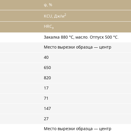
ψ, %
2
KCU, Дж/м
HRC
э
Закалка 880 °C, масло. Отпуск 500 °C.
Место вырезки образца — центр
40
650
820
17
71
147
27
Место вырезки образца — центр