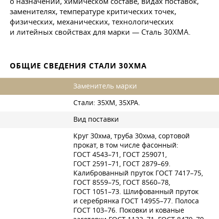
о назначении, химическом составе, видах поставок,
заменителях, температуре критических точек,
физических, механических, технологических
и литейных свойствах для марки — Сталь 30ХМА.
ОБЩИЕ СВЕДЕНИЯ СТАЛИ 30ХМА
Заменитель марки
Стали: 35ХМ, 35ХРА.
Вид поставки
Круг 30хма, труба 30хма, сортовой
прокат, в том числе фасонный:
ГОСТ 4543–71
,
ГОСТ 259071
,
ГОСТ 2591–71
,
ГОСТ 2879–69
.
Калиброванный пруток
ГОСТ 7417–75
,
ГОСТ 8559–75
,
ГОСТ 8560–78
,
ГОСТ 1051–73
. Шлифованный пруток
и серебрянка
ГОСТ 14955–77
. Полоса
ГОСТ 103–76
. Поковки и кованые