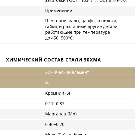
заготовки
ГОСТ 1133–71
,
ГОСТ 8479–70
.
Применение
Шестерни, валы, цапфы, шпильки,
гайки, и различные другие детали,
работающие при температуре
до 450−500°С.
ХИМИЧЕСКИЙ СОСТАВ СТАЛИ 30ХМА
Химический элемент
%
Кремний (Si)
0.17−0.37
Марганец (Mn)
0.40−0.70
Медь (Cu), не более