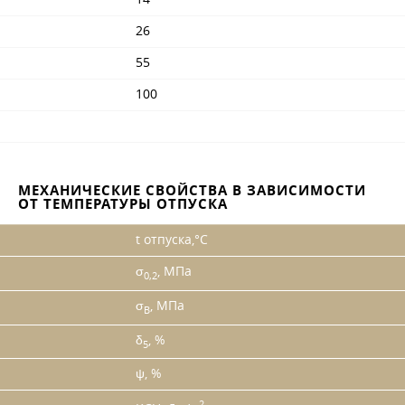
26
55
100
МЕХАНИЧЕСКИЕ СВОЙСТВА В ЗАВИСИМОСТИ
ОТ ТЕМПЕРАТУРЫ ОТПУСКА
t отпуска,°С
σ
, МПа
0,2
σ
, МПа
B
δ
, %
5
ψ, %
2