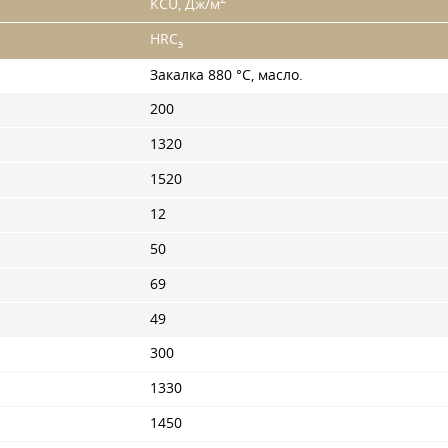
KCU, Дж/м
HRC
э
Закалка 880 °C, масло.
200
1320
1520
12
50
69
49
300
1330
1450