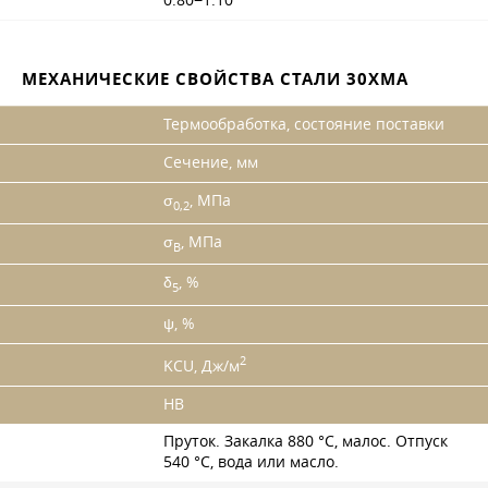
0.80−1.10
МЕХАНИЧЕСКИЕ СВОЙСТВА СТАЛИ 30ХМА
Термообработка, состояние поставки
Сечение, мм
σ
, МПа
0,2
σ
, МПа
B
δ
, %
5
ψ, %
2
KCU, Дж/м
HB
Пруток. Закалка 880 °C, малос. Отпуск
540 °C, вода или масло.