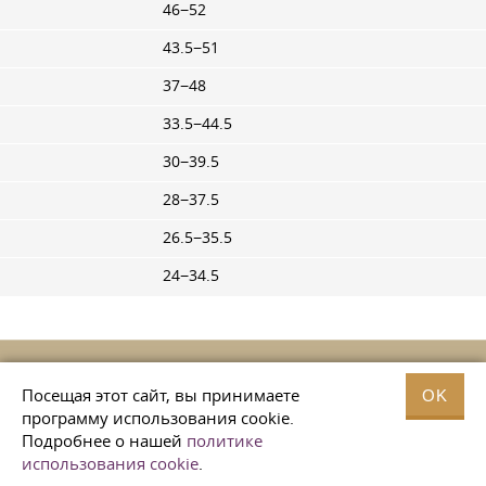
46−52
43.5−51
37−48
33.5−44.5
30−39.5
28−37.5
26.5−35.5
24−34.5
Посещая этот сайт, вы принимаете
OK
программу использования cookie.
ФИЗИЧЕСКИЕ СВОЙСТВА СТАЛИ 30ХМА
Подробнее о нашей
политике
использования cookie
.
Температура испытания,°С