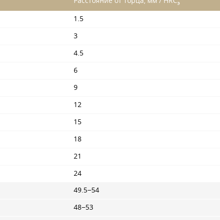
Расстояние от торца, мм / HRC
э
1.5
3
4.5
6
9
12
15
18
21
24
49.5−54
48−53