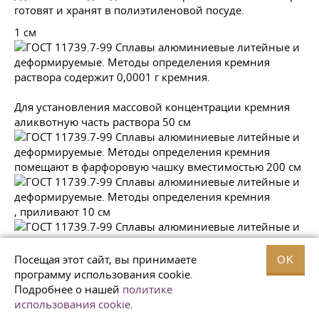
готовят и хранят в полиэтиленовой посуде.
1 см
раствора содержит 0,0001 г кремния.
Для установления массовой концентрации кремния
аликвотную часть раствора 50 см
помещают в фарфоровую чашку вместимостью 200 см
, приливают 10 см
соляной кислоты, перемешивают, выпаривают досуха,
Посещая этот сайт, вы принимаете
OK
приливают 10 см
программу использования cookie.
Подробнее о нашей
политике
использования cookie
.
соляной кислоты и вновь выпаривают досуха.