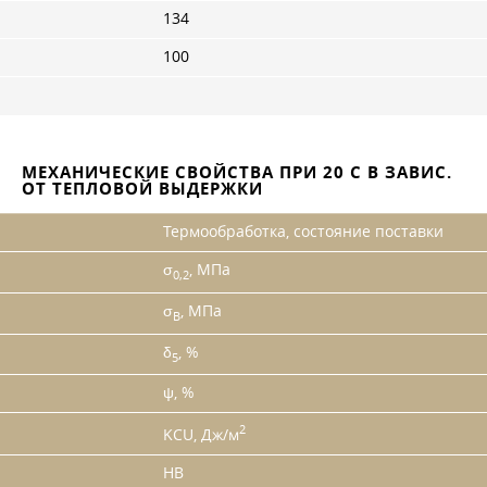
134
100
МЕХАНИЧЕСКИЕ СВОЙСТВА ПРИ 20 С В ЗАВИС.
ОТ ТЕПЛОВОЙ ВЫДЕРЖКИ
Термообработка, состояние поставки
σ
, МПа
0,2
σ
, МПа
B
δ
, %
5
ψ, %
2
KCU, Дж/м
HB