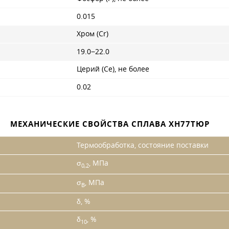
0.015
Хром (Cr)
19.0−22.0
Церий (Ce), не более
0.02
МЕХАНИЧЕСКИЕ СВОЙСТВА СПЛАВА ХН77ТЮР
Термообработка, состояние поставки
σ
, МПа
0,2
σ
, МПа
B
δ, %
δ
, %
10