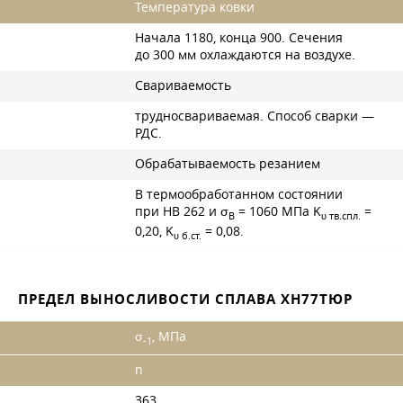
Температура ковки
Начала 1180, конца 900. Сечения
до 300 мм охлаждаются на воздухе.
Свариваемость
трудносвариваемая. Способ сварки —
РДС.
Обрабатываемость резанием
В термообработанном состоянии
при НВ 262 и σ
= 1060 МПа K
=
B
υ тв.спл.
0,20, K
= 0,08.
υ б.ст.
ПРЕДЕЛ ВЫНОСЛИВОСТИ СПЛАВА ХН77ТЮР
σ
, МПа
-1
n
363