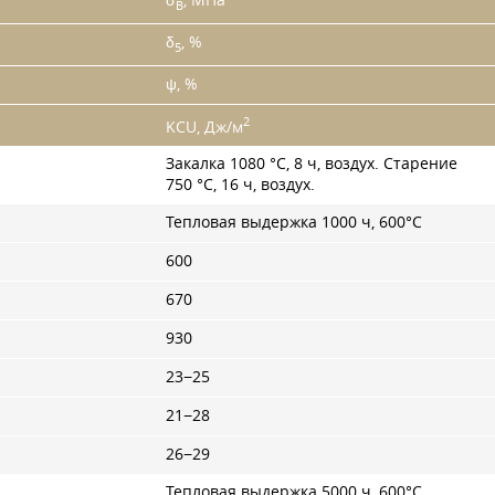
σ
, МПа
B
δ
, %
5
ψ, %
2
KCU, Дж/м
Закалка 1080 °C, 8 ч, воздух. Старение
750 °C, 16 ч, воздух.
Тепловая выдержка 1000 ч, 600°С
600
670
930
23−25
21−28
26−29
Тепловая выдержка 5000 ч, 600°С