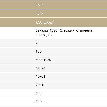
δ
, %
5
ψ, %
2
KCU, Дж/м
Закалка 1080 °C, воздух. Старение
750 °C, 16 ч.
20
650
900−1070
11−24
10−21
29−49
500
570