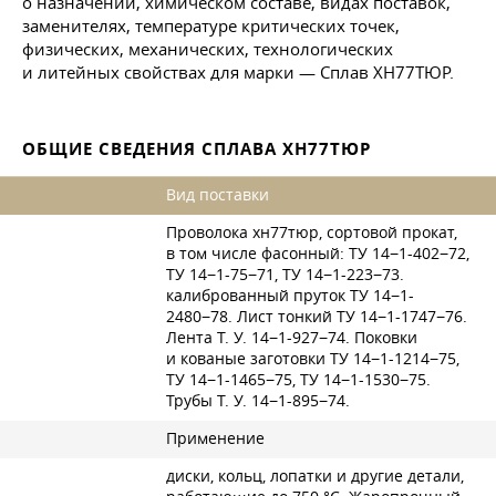
о назначении, химическом составе, видах поставок,
заменителях, температуре критических точек,
физических, механических, технологических
и литейных свойствах для марки — Сплав ХН77ТЮР.
ОБЩИЕ СВЕДЕНИЯ СПЛАВА ХН77ТЮР
Вид поставки
Проволока хн77тюр, сортовой прокат,
в том числе фасонный: ТУ 14−1-402−72,
ТУ 14−1-75−71, ТУ 14−1-223−73.
калиброванный пруток ТУ 14−1-
2480−78. Лист тонкий ТУ 14−1-1747−76.
Лента Т. У.
14−1-927−74. Поковки
и кованые заготовки ТУ 14−1-1214−75,
ТУ 14−1-1465−75, ТУ 14−1-1530−75.
Трубы Т. У.
14−1-895−74.
Применение
диски, кольц, лопатки и другие детали,