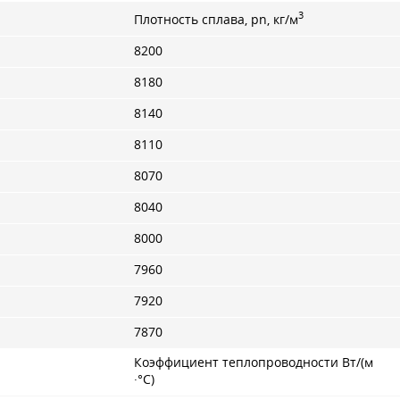
3
Плотность сплава, pn, кг/м
8200
8180
8140
8110
8070
8040
8000
7960
7920
7870
Коэффициент теплопроводности Вт/(м
·°С)