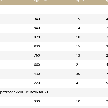
ψ
B
5
940
19
4
840
14
2
820
18
3
830
15
3
760
13
2
660
21
4
430
30
7
220
41
9
 (кратковременные испытания)
930
10
3