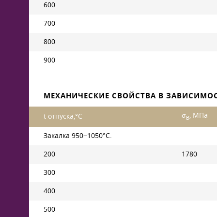
600
700
800
900
МЕХАНИЧЕСКИЕ СВОЙСТВА В ЗАВИСИМОС
σ
, МПа
t отпуска,°С
B
Закалка 950−1050°С.
200
1780
300
400
500