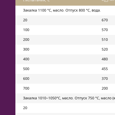
t испытания,°C
0,2
Закалка 1100 °C, масло. Отпуск 800 °C, вода.
20
670
100
570
200
510
300
520
400
480
500
455
600
370
700
200
Закалка 1010−1050°С, масло. Отпуск 750 °C, масло
20