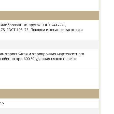
 Калиброванный пруток
ГОСТ 7417–75
,
–75
,
ГОСТ 103–75
. Поковки и кованые заготовки
аль жаростойкая и жаропрочная мартенситного
собенно при 600 °C ударная вязкость резко
2.6