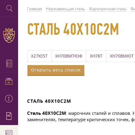
Главная
Нержавеющая сталь
Жаропрочная сталь
Фи
СТАЛЬ 40Х10С2М
Х27Ю5Т
ХН70ВМТЮФ
ХН78Т
ХН70ВМЮТ
Открыть весь список
СТАЛЬ 40Х10С2М
Сталь 40Х10С2М
: марочник сталей и сплавов.
заменителях, температуре критических точек, 