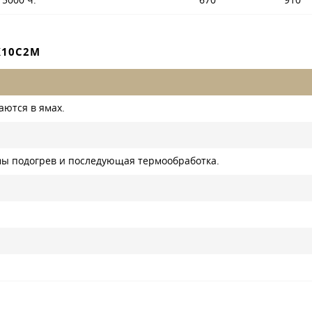
 5000 ч.
670
910
Х10С2М
аются в ямах.
мы подогрев и последующая термообработка.