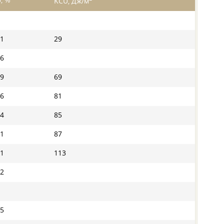
, %
KCU, Дж/м
1
29
6
9
69
6
81
4
85
1
87
1
113
2
5