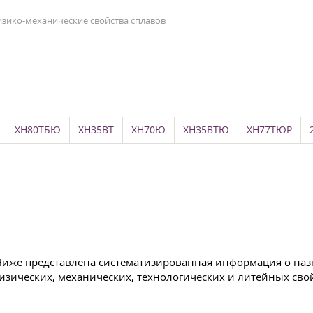
зико-механические свойства сплавов
ХН80ТБЮ
ХН35ВТ
ХН70Ю
ХН35ВТЮ
ХН77ТЮР
 Ниже представлена систематизированная информация о назн
физических, механических, технологических и литейных сво