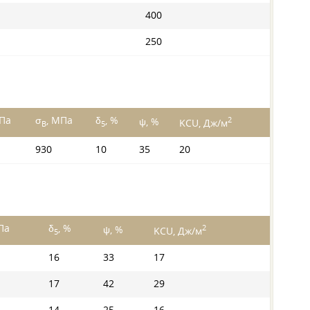
400
250
МПа
σ
, МПа
δ
, %
2
ψ, %
KCU, Дж/м
B
5
930
10
35
20
Па
δ
, %
2
ψ, %
KCU, Дж/м
5
16
33
17
17
42
29