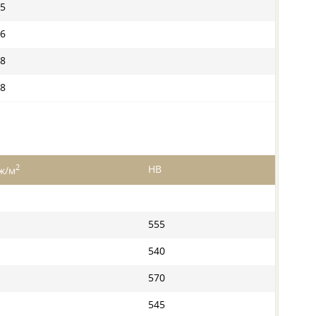
5
6
8
8
2
HB
ж/м
555
540
570
545