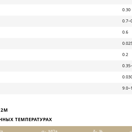
0.30
0.7−
0.6
0.02
0.2
0.35
0.03
9.0−
С2М
ННЫХ ТЕМПЕРАТУРАХ
Па
σ
, МПа
δ
, %