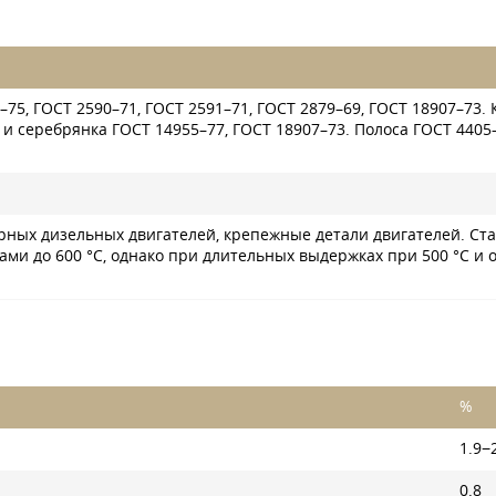
–75
,
ГОСТ 2590–71
,
ГОСТ 2591–71
,
ГОСТ 2879–69
,
ГОСТ 18907–73
.
 и серебрянка
ГОСТ 14955–77
,
ГОСТ 18907–73
. Полоса
ГОСТ 4405
рных дизельных двигателей, крепежные детали двигателей. Ст
ми до 600 °C, однако при длительных выдержках при 500 °C и о
%
1.9−
0.8