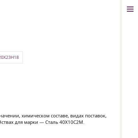
20Х23Н18
ачении, химическом составе, видах поставок,
йствах для марки — Сталь 40Х10С2М.