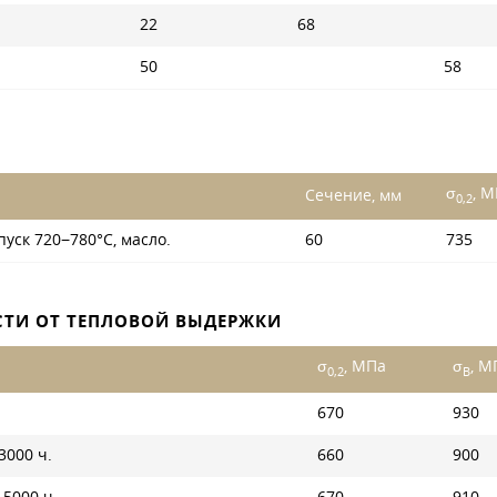
22
68
50
58
σ
, 
Сечение, мм
0,2
пуск 720−780°С, масло.
60
735
СТИ ОТ ТЕПЛОВОЙ ВЫДЕРЖКИ
σ
, МПа
σ
, М
0,2
B
670
930
3000 ч.
660
900