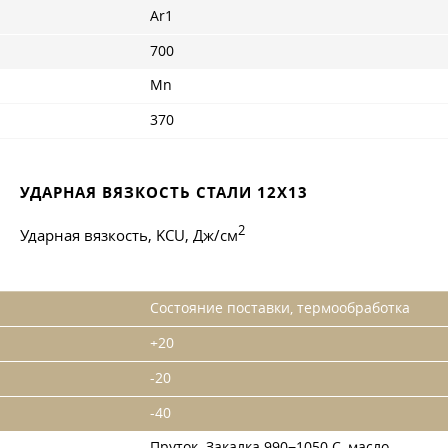
Ar1
700
Mn
370
УДАРНАЯ ВЯЗКОСТЬ СТАЛИ 12Х13
2
Ударная вязкость, KCU, Дж/см
Состояние поставки, термообработка
+20
-20
-40
Пруток. Закалка 990−1050 С, масло.