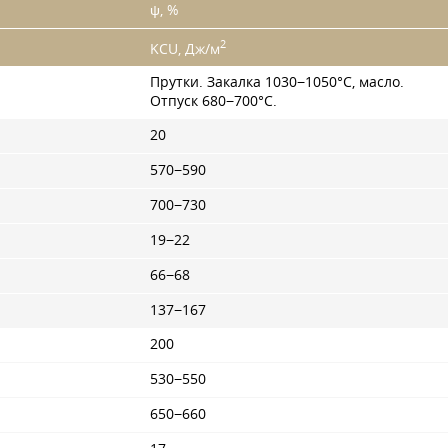
ψ, %
2
KCU, Дж/м
Прутки. Закалка 1030−1050°С, масло.
Отпуск 680−700°С.
20
570−590
700−730
19−22
66−68
137−167
200
530−550
650−660