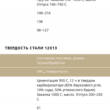
Отпуск 740−750 С.
108−216
138
98−127
ТВЕРДОСТЬ СТАЛИ 12Х13
Состояние поставки, режим
термообработки
HRC
поверхности
э
Цементация 950 С, 12 ч в твердом
карбюризаторе (85% березового угля,
10% соды, 50% углекислого бария).
Закалка 1000 С, масло. Отпуск 200−250
С.
61