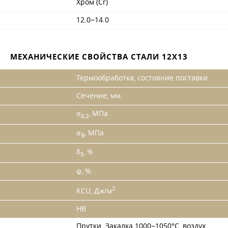
Хром (Cr)
12.0−14.0
МЕХАНИЧЕСКИЕ СВОЙСТВА СТАЛИ 12Х13
Термообработка, состояние поставки
Сечение, мм
σ
, МПа
0,2
σ
, МПа
B
δ
, %
5
ψ, %
2
KCU, Дж/м
HB
Прутки. Закалка 1000−1050°С, воздух