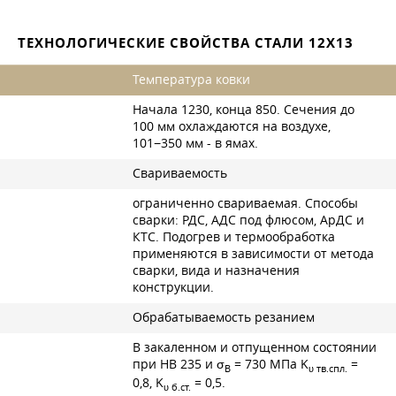
ТЕХНОЛОГИЧЕСКИЕ СВОЙСТВА СТАЛИ 12Х13
Температура ковки
Начала 1230, конца 850. Сечения до
100 мм охлаждаются на воздухе,
101−350 мм - в ямах.
Свариваемость
ограниченно свариваемая. Способы
сварки: РДС, АДС под флюсом, АрДС и
КТС. Подогрев и термообработка
применяются в зависимости от метода
сварки, вида и назначения
конструкции.
Обрабатываемость резанием
В закаленном и отпущенном состоянии
при НВ 235 и σ
= 730 МПа K
=
B
υ тв.спл.
0,8, K
= 0,5.
υ б.ст.