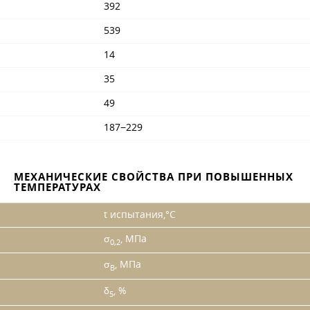
392
539
14
35
49
187−229
МЕХАНИЧЕСКИЕ СВОЙСТВА ПРИ ПОВЫШЕННЫХ
ТЕМПЕРАТУРАХ
t испытания,°C
σ
, МПа
0,2
σ
, МПа
B
δ
, %
5