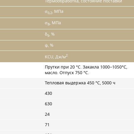
Термообработка, состояние поставки
σ
, МПа
0,2
σ
, МПа
B
δ
, %
5
ψ, %
2
KCU, Дж/м
Прутки при 20 °C. Закакла 1000−1050°С,
масло. Отпуск 750 °C.
Тепловая выдержка 450 °C, 5000 ч
430
630
24
71