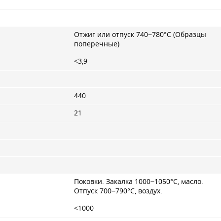
Отжиг или отпуск 740−780°С (Образцы
поперечные)
<3,9
440
21
Поковки. Закалка 1000−1050°С, масло.
Отпуск 700−790°С, воздух.
<1000