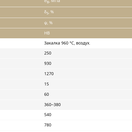
σ
, МПа
B
δ
, %
5
ψ, %
HB
Закалка 960 °C, воздух.
250
930
1270
15
60
360−380
540
780