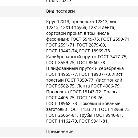
сталь 20Х13.
Вид поставки
Круг 12Х13, проволока 12Х13, лист
12Х13, 12Х13 труба, 12Х13 лента,
сортовой прокат, в том числе
фасонный:
ГОСТ 5949-75
,
ГОСТ 2590-71
,
ГОСТ 2591-71
,
ГОСТ 2879-69
,
ГОСТ 19442-74
,
ГОСТ 18969-73
.
Калиброванный пруток
ГОСТ 7417-75
,
ГОСТ 8559-75
,
ГОСТ 8560-78
.
Шлифованный пруток и серебрянка
ГОСТ 14955-77
,
ГОСТ 18907-73
. Лист
толстый
ГОСТ 7350-77
. Лист тонкий
ГОСТ 5582-75
. Лента
ГОСТ 4986-79
.
Проволока
ГОСТ 18143-72
. Полоса
ГОСТ 4405-75
,
ГОСТ 103-76
,
ГОСТ 18968-73
. Поковки и кованые
заготовки
ГОСТ 1133-71
,
ГОСТ 18968-73
,
ГОСТ 25054-81
. Трубы
ГОСТ 9940-81
,
ГОСТ 14162-79
,
ГОСТ 9941-81
.
Применение