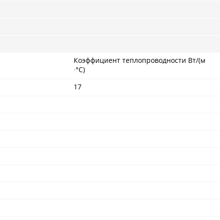
Коэффициент теплопроводности Вт/(м
·°С)
17