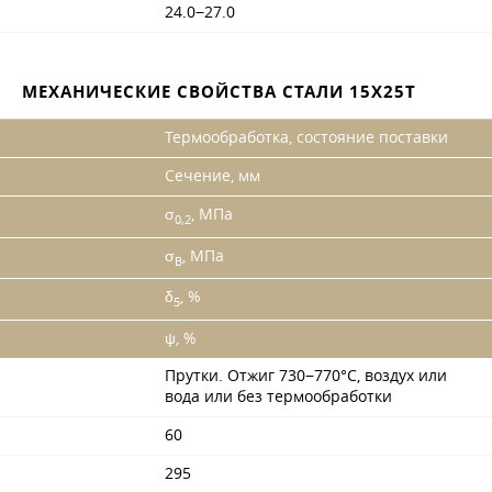
24.0−27.0
МЕХАНИЧЕСКИЕ СВОЙСТВА СТАЛИ 15Х25Т
Термообработка, состояние поставки
Сечение, мм
σ
, МПа
0,2
σ
, МПа
B
δ
, %
5
ψ, %
Прутки. Отжиг 730−770°С, воздух или
вода или без термообработки
60
295