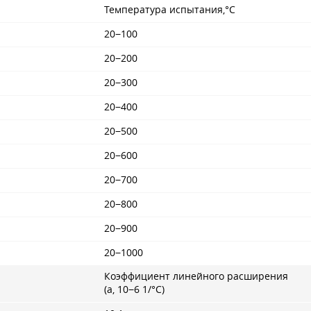
Температура испытания,°С
20−100
20−200
20−300
20−400
20−500
20−600
20−700
20−800
20−900
20−1000
Коэффициент линейного расширения
(a, 10−6 1/°С)