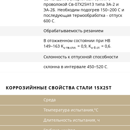
проволокой Св-07Х25Н13 типа ЭА-2 и
ЭА-2Б. Необходим подогрев 150−200 С и
последующая термообработка - отпуск
600 С.
Обрабатываемость резанием
В отожженном состоянии при НВ
149−163 K
= 0,9, K
= 0,6.
υ тв.спл.
υ б.ст.
Склонность к отпускной способности
склонна в интервале 450−520 С.
КОРРОЗИЙННЫЕ СВОЙСТВА СТАЛИ 15Х25Т
Среда
Температура испытания,°С
Длительность испытания, ч