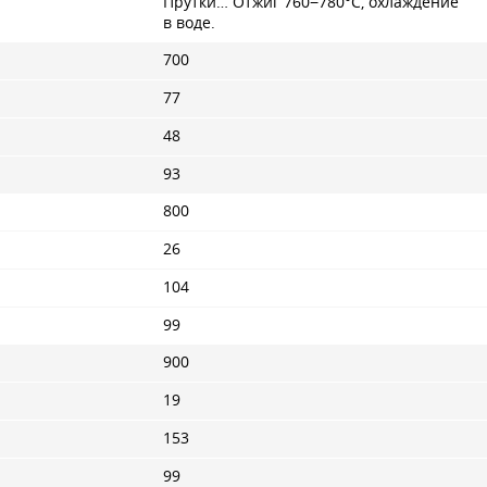
Прутки… Отжиг 760−780°С, охлаждение
в воде.
700
77
48
93
800
26
104
99
900
19
153
99