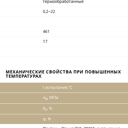
термообработанные
0,2−22
461
17
МЕХАНИЧЕСКИЕ СВОЙСТВА ПРИ ПОВЫШЕННЫХ
ТЕМПЕРАТУРАХ
t испытания,°C
σ
, МПа
B
δ
, %
5
ψ, %