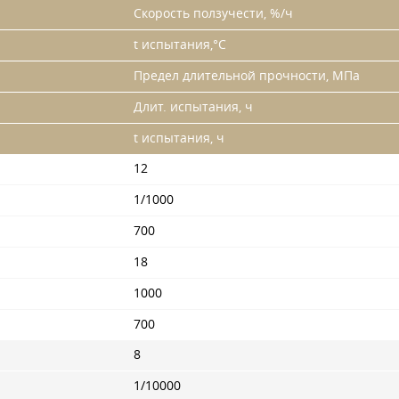
Скорость ползучести, %/ч
t испытания,°С
Предел длительной прочности, МПа
Длит. испытания, ч
t испытания, ч
12
1/1000
700
18
1000
700
8
1/10000