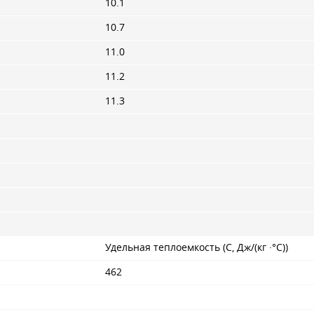
10.1
10.7
11.0
11.2
11.3
Удельная теплоемкость (С, Дж/(кг ·°С))
462