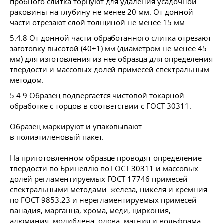
пробного слитка торцуют для удаления усадочной
раковины на глубину не менее 20 мм. От донной
части отрезают слой толщиной не менее 15 мм.
5.4.8 От донной части обработанного слитка отрезают
заготовку высотой (40±1) мм (диаметром не менее 45
мм) для изготовления из нее образца для определения
твердости и массовых долей примесей спектральным
методом.
5.4.9 Образец подвергается чистовой токарной
обработке с торцов в соответствии с
ГОСТ 30311
.
Образец маркируют и упаковывают
в полиэтиленовый пакет.
На приготовленном образце проводят определение
твердости по Бринеллю по
ГОСТ 30311
и массовых
долей регламентируемых
ГОСТ 17746
примесей
спектральными методами: железа, никеля и кремния
по
ГОСТ 9853
.23 и нерегламентируемых примесей
ванадия, марганца, хрома, меди, циркония,
алюминия, молибдена, олова, магния и вольфрама —