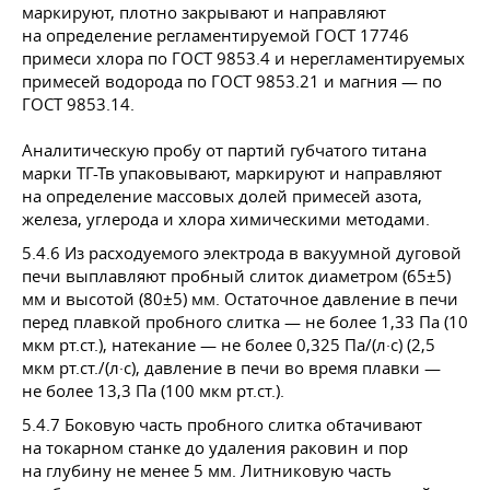
маркируют, плотно закрывают и направляют
на определение регламентируемой
ГОСТ 17746
примеси хлора по
ГОСТ 9853
.4 и нерегламентируемых
примесей водорода по
ГОСТ 9853
.21 и магния — по
ГОСТ 9853
.14.
Аналитическую пробу от партий губчатого титана
марки ТГ-Тв упаковывают, маркируют и направляют
на определение массовых долей примесей азота,
железа, углерода и хлора химическими методами.
5.4.6 Из расходуемого электрода в вакуумной дуговой
печи выплавляют пробный слиток диаметром (65±5)
мм и высотой (80±5) мм. Остаточное давление в печи
перед плавкой пробного слитка — не более 1,33 Па (10
мкм рт.ст.), натекание — не более 0,325 Па/(л·с) (2,5
мкм рт.ст./(л·с), давление в печи во время плавки —
не более 13,3 Па (100 мкм рт.ст.).
5.4.7 Боковую часть пробного слитка обтачивают
на токарном станке до удаления раковин и пор
на глубину не менее 5 мм. Литниковую часть