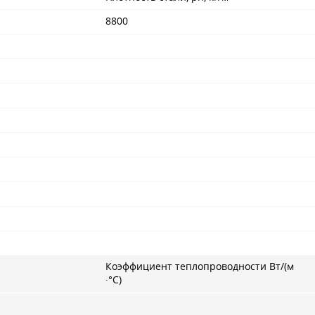
8800
Коэффициент теплопроводности Вт/(м
·°С)