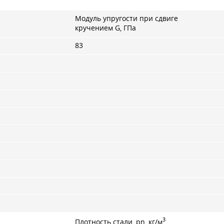
Модуль упругости при сдвиге
кручением G, ГПа
83
3
Плотность стали, pn, кг/м