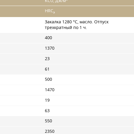
KCU, Дж/м
HRC
э
Закалка 1280 °C, масло. Отпуск
трехкратный по 1 ч.
400
1370
23
61
500
1470
19
63
550
2350